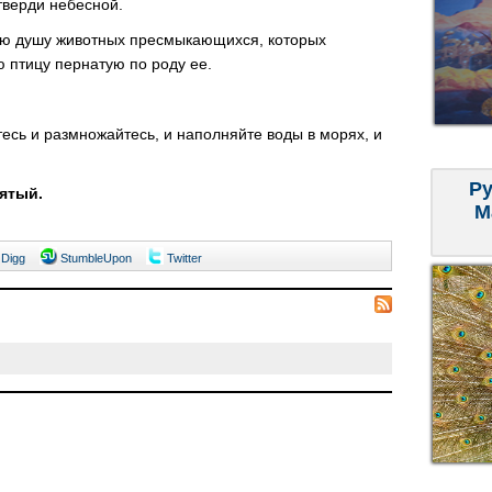
тверди небесной.
кую душу животных пресмыкающихся, которых
ую птицу пернатую по роду ее.
тесь и размножайтесь, и наполняйте воды в морях, и
Ру
пятый.
М
Digg
StumbleUpon
Twitter