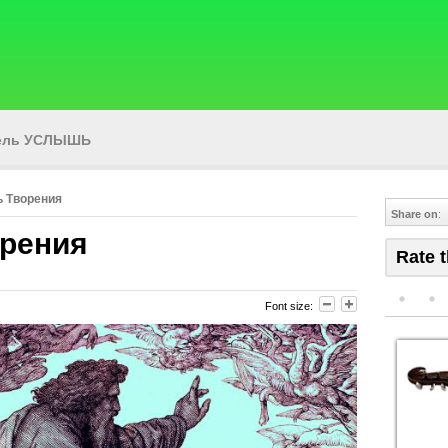
тель УСЛЫШЬ
 Творения
Share on
:
орения
Rate t
Font size: