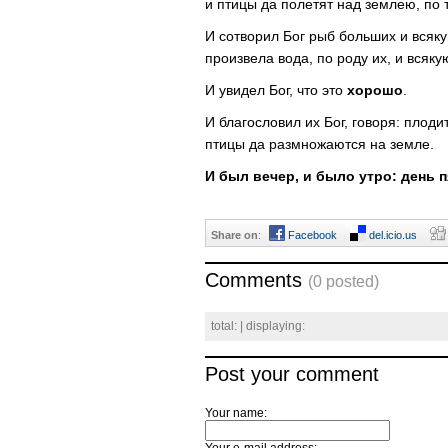
и птицы да полетят над землею, по 
И сотворил Бог рыб больших и вся
произвела вода, по роду их, и всяк
И увидел Бог, что это
хорошо
.
И благословил их Бог, говоря: плоди
птицы да размножаются на земле.
И был вечер, и было утро: день 
Share on
:
Facebook
del.icio.us
Comments
(0 posted)
total:
| displaying:
Post your comment
Your name: