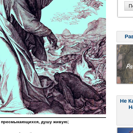
Ра
Не К
Н
да пресмыкающихся, душу живую;