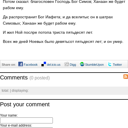
Потом сказал: благословен Господь Бог Симов; Ханаан же будет
рабом ему.
Да распространит Бог Иафета; и да вселитыс он в шатрах
Симовых; Ханаан же будет рабом ему.
И жил Ной послре потопа триста пятьдесят лет.
Всех же дней Ноевых было девятьсот пятьдесят лет; и он умер.
Share on
:
Facebook
del.icio.us
Digg
StumbleUpon
Twitter
Comments
(0 posted)
total:
| displaying:
Post your comment
Your name:
Your e-mail address: