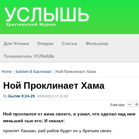
Для Чтения
Очерки
Статьи
Фольклор
Толкователь УСЛЫШЬ
Home
|
Библия В Картинках
|
Ной Проклинает Хама
Ной Проклинает Хама
By
Бытие 9:24-29
02/04/2012 17:41:00
Font size:
Ной проспался от вина своего, и узнал, что сделал над ним
меньший сын его; И сказал:
проклят Ханаан; раб рабов будет он у братьев своих.