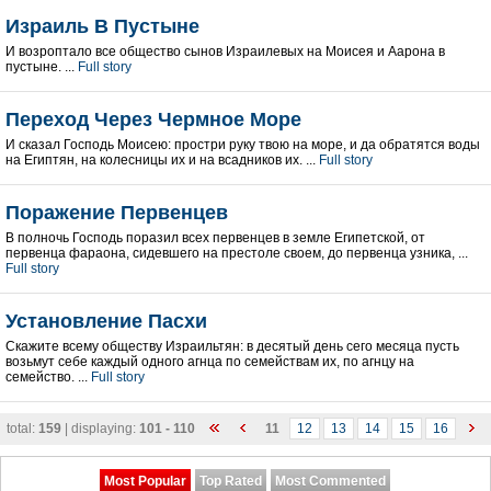
Израиль В Пустыне
И возроптало все общество сынов Израилевых на Моисея и Аарона в
пустыне. ...
Full story
Переход Через Чермное Море
И сказал Господь Моисею: простри руку твою на море, и да обратятся воды
на Египтян, на колесницы их и на всадников их. ...
Full story
Поражение Первенцев
В полночь Господь поразил всех первенцев в земле Египетской, от
первенца фараона, сидевшего на престоле своем, до первенца узника, ...
Full story
Установление Пасхи
Скажите всему обществу Израильтян: в десятый день сего месяца пусть
возьмут себе каждый одного агнца по семействам их, по агнцу на
семейство. ...
Full story
total:
159
| displaying:
101 - 110
11
12
13
14
15
16
Most Popular
Top Rated
Most Commented