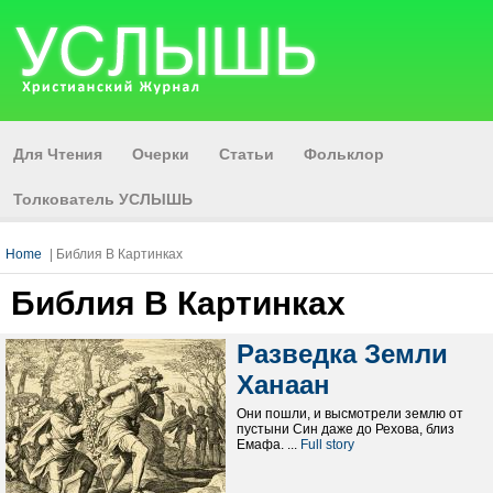
Для Чтения
Очерки
Статьи
Фольклор
Толкователь УСЛЫШЬ
Home
| Библия В Картинках
Библия В Картинках
Разведка Земли
Ханаан
Они пошли, и высмотрели землю от
пустыни Син даже до Рехова, близ
Емафа. ...
Full story