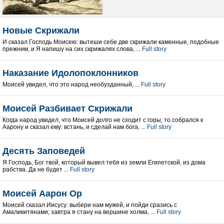
Новые Скрижали
И сказал Господь Моисею: вытеши себе две скрижали каменные, подобные
прежним, и Я напишу на сих скрижалях слова, ...
Full story
Наказание Идолопоклонников
Моисей увидел, что это народ необузданный, ...
Full story
Моисей Разбивает Скрижали
Когда народ увидел, что Моисей долго не сходит с горы, то собрался к
Аарону и сказал ему: встань, и сделай нам бога, ...
Full story
Десять Заповедей
Я Господь, Бог твой, который вывел тебя из земли Египетской, из дома
рабства. Да не будет ...
Full story
Моисей Аарон Ор
Моисей сказал Иисусу: выбери нам мужей, и пойди сразись с
Амаликитянами; завтра я стану на вершине холма, ...
Full story