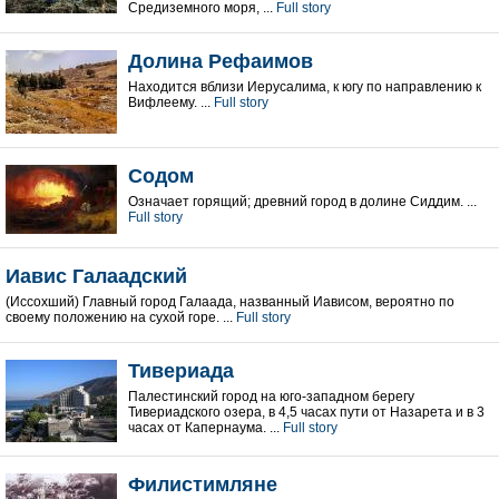
Средиземного моря, ...
Full story
Долина Рефаимов
Находится вблизи Иерусалима, к югу по направлению к
Вифлеему. ...
Full story
Содом
Означает горящий; древний город в долине Сиддим. ...
Full story
Иавис Галаадский
(Иссохший) Главный город Галаада, названный Иависом, вероятно по
своему положению на сухой горе. ...
Full story
Тивериада
Палестинский город на юго-западном берегу
Тивериадского озера, в 4,5 часах пути от Назарета и в 3
часах от Капернаума. ...
Full story
Филистимляне