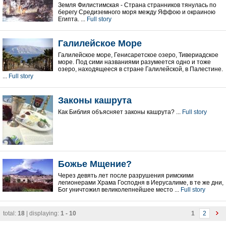
Земля Филистимская - Страна странников тянулась по
берегу Средиземного моря между Яффою и окраиною
Египта. ...
Full story
Галилейское Море
Галилейское море, Генисаретское озеро, Тивериадское
море. Под сими названиями разумеется одно и тоже
озеро, находящееся в стране Галилейской, в Палестине.
...
Full story
Законы кашрута
Как Библия объясняeт законы кашрута? ...
Full story
Божье Мщение?
Через девять лет после разрушения римскими
легионерaми Храмa Господня в Иерусалиме, в те же дни,
Бог уничтожил великолепнейшее место ...
Full story
total:
18
| displaying:
1 - 10
1
2