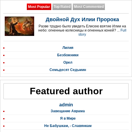
Most Popular
Top Rated
Most Commented
Двойной Дух Илии Пророка
Разве трудно было увидеть Елисею взятие Илии на
небо: огненные колесницы и огненных коней? ...
Full
story
Лилия
Безбожники
Орел
Семьдесят Седьмин
Featured author
admin
Завещание Аврама
Я в Мире
Не Бабушкам, - Славянкам