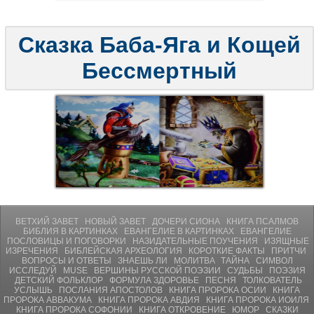
Сказка Баба-Яга и Кощей
Бессмертный
ВЕТХИЙ ЗАВЕТ
НОВЫЙ ЗАВЕТ
ДОЧЕРИ СИОНА
КНИГА ПСАЛМОВ
БИБЛИЯ В КАРТИНКАХ
ЕВАНГЕЛИЕ В КАРТИНКАХ
ЕВАНГЕЛИЕ
ПОСЛОВИЦЫ И ПОГОВОРКИ
НАЗИДАТЕЛЬНЫЕ ПОУЧЕНИЯ
ИЗЯЩНЫЕ
ИЗРЕЧЕНИЯ
БИБЛЕЙСКАЯ АРХЕОЛОГИЯ
КОРОТКИЕ ФАКТЫ
ПРИТЧИ
ВОПРОСЫ И ОТВЕТЫ
ЗНАЕШЬ ЛИ
МОЛИТВA
ТАЙНА
СИМВОЛ
ИССЛЕДУЙ
MUSE
ВЕРШИНЫ РУССКОЙ ПОЭЗИИ
СУДЬБЫ
ПОЭЗИЯ
ДЕТСКИЙ ФОЛЬКЛОР
ФОРМУЛА ЗДОРОВЬЕ
ПЕСНЯ
ТОЛКОВАТЕЛЬ
УСЛЫШЬ
ПОСЛАНИЯ АПОСТОЛОВ
КНИГА ПРОРОКА ОСИИ
КНИГА
ПРОРОКА АВВАКУМА
КНИГА ПРОРОКА АВДИЯ
КНИГА ПРОРОКА ИОИЛЯ
КНИГА ПРОРОКА СОФОНИИ
КНИГА ОТКРОВЕНИЕ
ЮМОР
СКАЗКИ