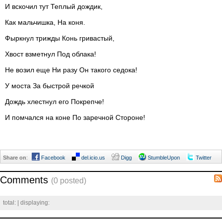
И вскочил тут Теплый дождик,
Как мальчишка, На коня.
Фыркнул трижды Конь гривастый,
Хвост взметнул Под облака!
Не возил еще Ни разу Он такого седока!
У моста За быстрой речкой
Дождь хлестнул его Покрепче!
И помчался на коне По заречной Стороне!
Share on
:
Facebook
del.icio.us
Digg
StumbleUpon
Twitter
Comments
(0 posted)
total:
| displaying: