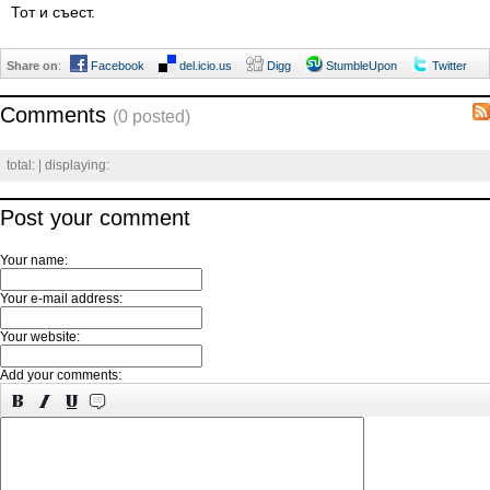
Тот и съест.
Share on
:
Facebook
del.icio.us
Digg
StumbleUpon
Twitter
Comments
(0 posted)
total:
| displaying:
Post your comment
Your name:
Your e-mail address:
Your website:
Add your comments: