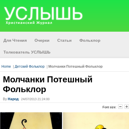
Для Чтения
Очерки
Статьи
Фольклор
Толкователь УСЛЫШЬ
Home
|
Детский Фольклор
|
Молчанки Потешный Фольклор
Молчанки Потешный
Фольклор
By
Народ
24/07/2013 21:24:00
Font size: