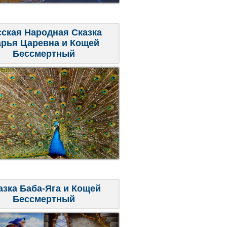
сская Народная Сказка
рья Царевна и Кощей
Бессмертный
азка Баба-Яга и Кощей
Бессмертный