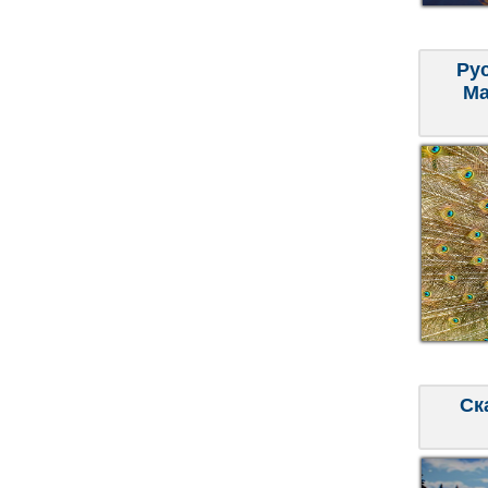
Ру
Ма
Ск