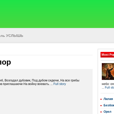
тель УСЛЫШЬ
Most Po
лор
иб, Возгадал дубовик, Под дубом сидючи, На все грибы
в приглашаючи На войну воевать. ...
Full story
небо: о
...
Full st
Лилия
Безбо
Орел