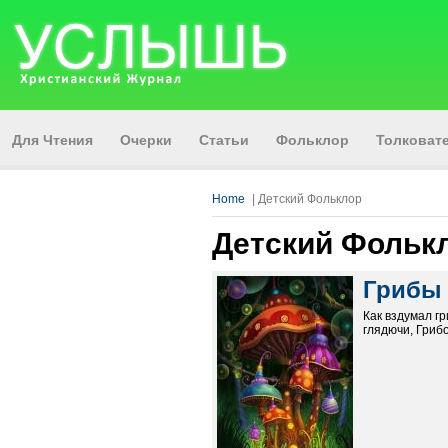
Для Чтения
Очерки
Статьи
Фольклор
Толкова
Home
| Детский Фольклор
Детский Фольк
Грибы
Как вздумал гр
глядючи, Грибо