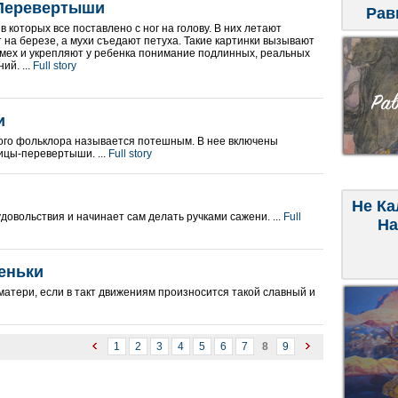
Перевертыши
Рав
в которых все поставлено с ног на голову. В них летают
т на березе, а мухи съедают петуха. Такие картинки вызывают
мех и укрепляют у ребенка понимание подлинных, реальных
ий. ...
Full story
и
кого фольклора называется потешным. В нее включены
ицы-перевертыши. ...
Full story
Не Ка
довольствия и начинает сам делать ручками сажени. ...
Full
На
еньки
 матери, если в такт движениям произносится такой славный и
1
2
3
4
5
6
7
8
9