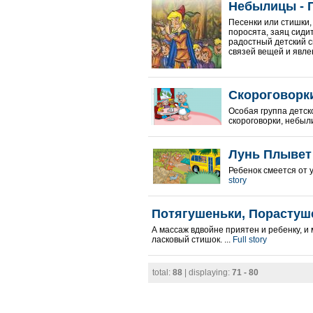
Небылицы - 
Песенки или стишки, 
поросята, заяц сиди
радостный детский с
связей вещей и явлен
Скороговорк
Особая группа детс
скороговорки, небыл
Лунь Плывет
Ребенок смеется от у
story
Потягушеньки, Порастуш
А массаж вдвойне приятен и ребенку, и
ласковый стишок. ...
Full story
total:
88
| displaying:
71 - 80