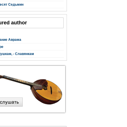
есят Седьмин
ured author
ание Аврама
ре
ушкам, - Славянкам