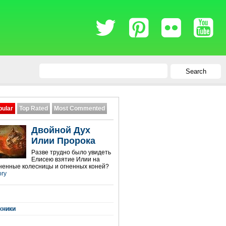
Search
pular
Top Rated
Most Commented
Двойной Дух
Илии Пророка
Разве трудно было увидеть
Елисею взятие Илии на
гненные колесницы и огненных коней?
ory
жники