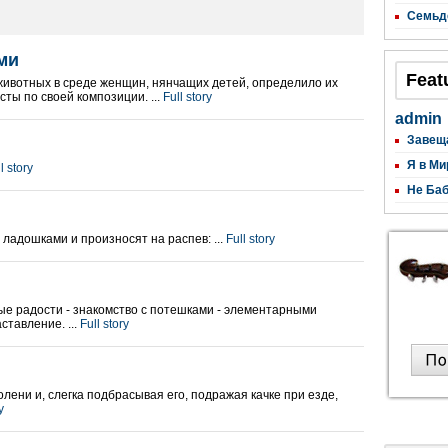
Семьд
ми
Feat
животных в среде женщин, нянчащих детей, определило их
сты по своей композиции. ...
Full story
admin
Завещ
Я в Ми
l story
Не Баб
ладошками и произносят на распев: ...
Full story
ые радости - знакомство с потешками - элементарными
ставление. ...
Full story
лени и, слегка подбрасывая его, подражая качке при езде,
y