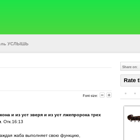
тель УСЛЫШЬ
Share on
:
Rate t
Font size:
она и из уст зверя и из уст лжепророка трех
м
. Отк.16:13
аждая жаба выполняет свою функцию,