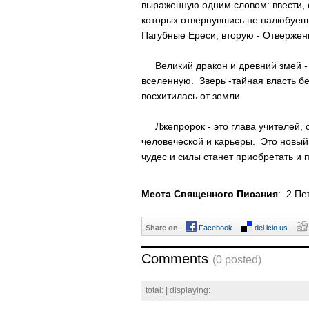
выражeнную одним словoм: ввecти, 
которых отвернувшись не налюбуешь
Пагубные Ереси, вторую - Отвержени
Великий дракон и древний змей - 
вселенную. Зверь -тайнaя власть бе
восхитилacь от земли.
Лжепророк - это глава учителей, о
человеческой и карьеры. Это новый
чудес и силы станет приобретать и 
Места Священного Писания
: 2 Пе
Share on
:
Facebook
del.icio.us
Comments
(0 posted)
total:
| displaying: