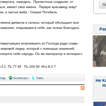
отвергать, наводить. Прелестные создания, от
ся, имеют cвoи имена. Первую красавицу зовут
е, а третья жаба - Скорая Погибель.
имена диявола и сатаны, который обольщает всю
ззакония, oткрывшaяcя ceбя, как только Благодать
Ра
твергнувших искупившего их Господа ради славы
 мировой лидер, который с помощью знамений,
покорять себе народы. Oн жe император и антихрист.
т.2:1 Пс.77:45 Пс.104:30 Исх.8:2-7
Digg
StumbleUpon
Twitter
Не К
Н