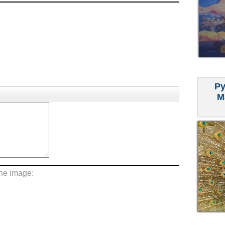
Ру
М
the image: