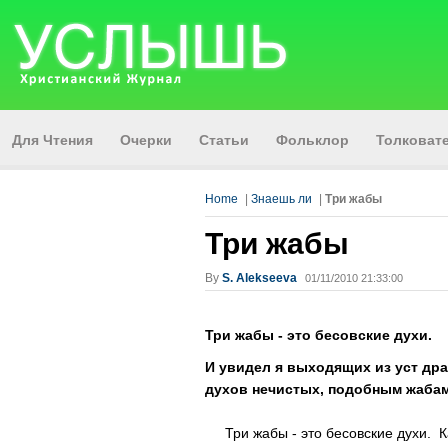
Для Чтения
Очерки
Статьи
Фольклор
Толкова
Home
|
Знаешь ли
|
Три жабы
Три жабы
By
S. Alekseeva
01/11/2010 21:33:00
Три жабы - это бесовские духи.
И увидел я выходящих из уст драк
духов нечистых, подобным жаба
Три жабы - это бесовские духи. К