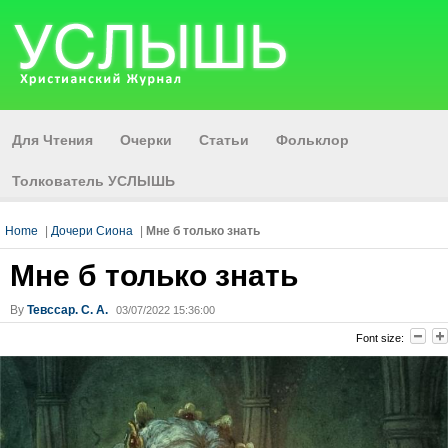
Для Чтения
Очерки
Статьи
Фольклор
Толкователь УСЛЫШЬ
Home
|
Дочери Сиона
|
Мне б только знать
Мне б только знать
By
Тевссар. С. А.
03/07/2022 15:36:00
Font size: