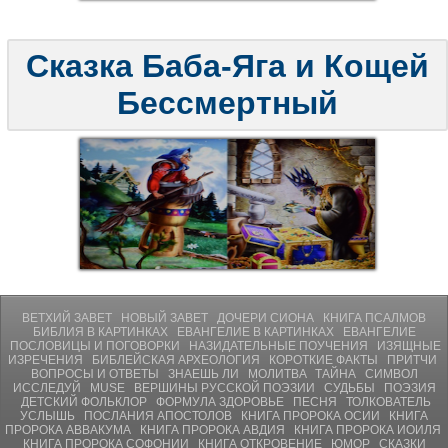
Сказка Баба-Яга и Кощей
Бессмертный
ВЕТХИЙ ЗАВЕТ
НОВЫЙ ЗАВЕТ
ДОЧЕРИ СИОНА
КНИГА ПСАЛМОВ
БИБЛИЯ В КАРТИНКАХ
ЕВАНГЕЛИЕ В КАРТИНКАХ
ЕВАНГЕЛИЕ
ПОСЛОВИЦЫ И ПОГОВОРКИ
НАЗИДАТЕЛЬНЫЕ ПОУЧЕНИЯ
ИЗЯЩНЫЕ
ИЗРЕЧЕНИЯ
БИБЛЕЙСКАЯ АРХЕОЛОГИЯ
КОРОТКИЕ ФАКТЫ
ПРИТЧИ
ВОПРОСЫ И ОТВЕТЫ
ЗНАЕШЬ ЛИ
МОЛИТВA
ТАЙНА
СИМВОЛ
ИССЛЕДУЙ
MUSE
ВЕРШИНЫ РУССКОЙ ПОЭЗИИ
СУДЬБЫ
ПОЭЗИЯ
ДЕТСКИЙ ФОЛЬКЛОР
ФОРМУЛА ЗДОРОВЬЕ
ПЕСНЯ
ТОЛКОВАТЕЛЬ
УСЛЫШЬ
ПОСЛАНИЯ АПОСТОЛОВ
КНИГА ПРОРОКА ОСИИ
КНИГА
ПРОРОКА АВВАКУМА
КНИГА ПРОРОКА АВДИЯ
КНИГА ПРОРОКА ИОИЛЯ
КНИГА ПРОРОКА СОФОНИИ
КНИГА ОТКРОВЕНИЕ
ЮМОР
СКАЗКИ