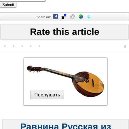
Share on
:
Rate this article
0
Равнина Русская из