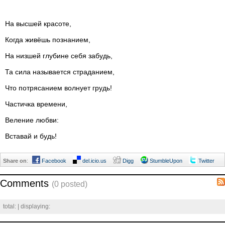
На высшей красоте,
Когда живёшь познанием,
На низшей глубине себя забудь,
Та сила называется страданием,
Что потрясанием волнует грудь!
Частичка времени,
Веление любви:
Вставай и будь!
Share on
:
Facebook
del.icio.us
Digg
StumbleUpon
Twitter
Comments
(0 posted)
total:
| displaying: