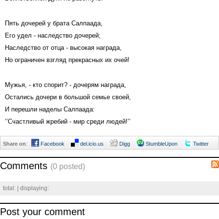
Пять дочерей у брата Салпаада,
Его удел - наследство дочерей;
Наследство от отца - высокая награда,
Но ограничен взгляд прекрасных их очей!
Мужья, - кто спорит? - дочерям награда,
Остались дочери в большой семье своей,
И перешли наделы Салпаада:
‘’Счастливый жребий - мир среди людей!’’
Share on
:
Facebook
del.icio.us
Digg
StumbleUpon
Twitter
Comments
(0 posted)
total:
| displaying:
Post your comment