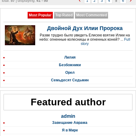
total:
57
| displaying:
41 - 50
1
2
3
4
5
6
Most Popular
Top Rated
Most Commented
Двойной Дух Илии Пророка
Разве трудно было увидеть Елисею взятие Илии на
небо: огненные колесницы и огненных коней? ...
Full
story
Лилия
Безбожники
Орел
Семьдесят Седьмин
Featured author
admin
Завещание Аврама
Я в Мире