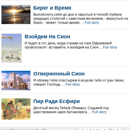
Берег и Время
Выплеснуть себя до дна и скрыться в тесной глубинe
грядущих столетий с заветным желанием, - вернуться на
берег, - может только время. ...
Full story
Взойдем На Сион
И будет в тот день, когда стражи на горе Ефремовой
провозгласят: вставайте, и взойдем на Сион ...
Full story
Отверженный Сион
Я облажу тебя пластырем и исцелю тебя от ран твоих,
говорит Господь. ...
Full story
Пир Ради Есфири
Десятый месяц Тебеф (Январь). Седьмой год
царствования царя Артаксеркса. ...
Full story