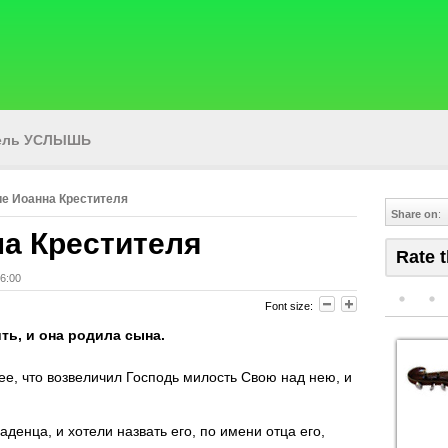
тель УСЛЫШЬ
е Иоанна Крестителя
Share on
:
а Крестителя
Rate t
6:00
Font size:
ть, и она родила сына.
ее, что возвеличил Господь милость Свою над нею, и
денца, и хотели назвать его, по имени отца его,