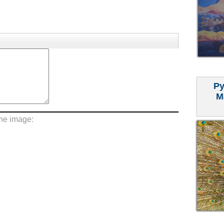
Ру
М
the image: