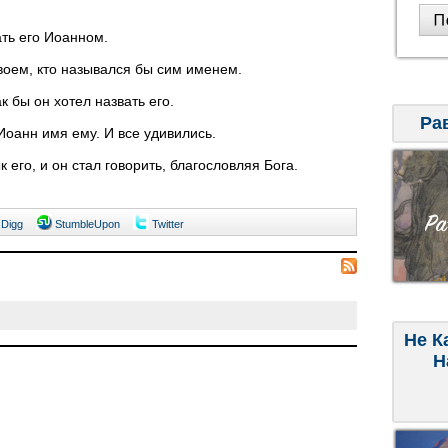
ать его Иоанном.
твоем, кто назывался бы сим именем.
к бы он хотел назвать его.
Ра
Иоанн имя ему. И все удивились.
 его, и он стал говорить, благословляя Бога.
Digg
StumbleUpon
Twitter
Не К
Н