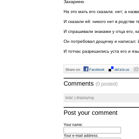
Захариею.
На это мать его сказала: нет; а назв
И сказали ей: никого нет в родстве 
И спрашивали знаками у отца его, ка
Он потребовал дощечку и написал: 
И тотчас разрешились уста его и язык
Share on
:
Facebook
del.icio.us
Comments
(0 posted)
total:
| displaying:
Post your comment
Your name:
Your e-mail address: