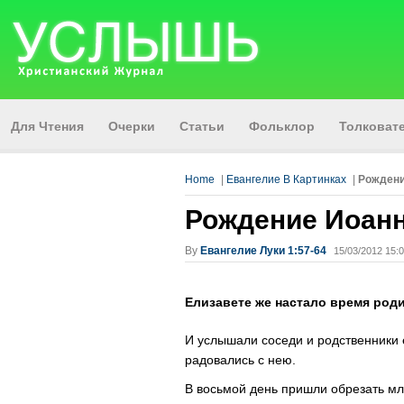
Для Чтения
Очерки
Статьи
Фольклор
Толкова
Home
|
Евангелие В Картинках
|
Рождени
Рождение Иоанн
By
Евангелие Луки 1:57-64
15/03/2012 15:0
Елизавете же настало время роди
И услышали соседи и родственники 
радовались с нею.
В восьмой день пришли обрезать мла