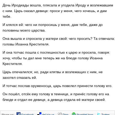
Дочь Иродиады вошла, плясала и угодила Ироду и возлежавшим
с ним. Царь сказал девице: проси у меня, чего хочешь, и дам
тебе.
И клялся ей: чего ни попросишь у меня, дам тебе, даже до
половины моего царства.
Она вышла и спросила у матери свой: чего просить? Та отвечала:
головы Иоанна Крестителя.
И она тотчас пошла с поспешностью к царю и просила, говоря:
хочу, чтобы ты дал мне теперь же на блюде голову Иоанна
Крестителя.
Царь опечалился; но, ради клятвы и возлежащих с ним, не
захотел отказать ей.
И тотчас послав оруженосца, царь повелел принести голову его.
Он пошёл, отсёк ему голову в темнице, и принёс голову его на
блюде и отдал ее девице, а девица отдала её матери своей.
Share on
:
Facebook
del.icio.us
Digg
StumbleUpon
Twitter