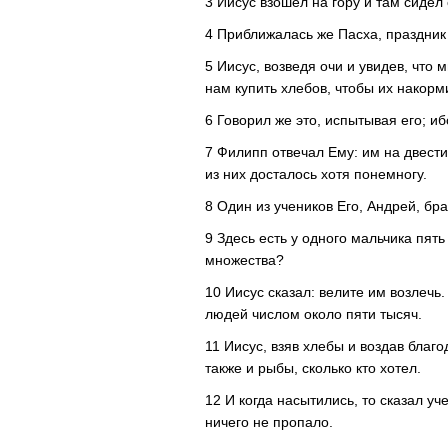
3 Иисус взошел на гору и там сидел
4 Приближалась же Пасха, праздник
5 Иисус, возведя очи и увидев, что 
нам купить хлебов, чтобы их накорм
6 Говорил же это, испытывая его; иб
7 Филипп отвечал Ему: им на двести
из них досталось хотя понемногу.
8 Один из учеников Его, Андрей, бр
9 Здесь есть у одного мальчика пять
множества?
10 Иисус сказал: велите им возлечь.
людей числом около пяти тысяч.
11 Иисус, взяв хлебы и воздав благ
также и рыбы, сколько кто хотел.
12 И когда насытились, то сказал у
ничего не пропало.