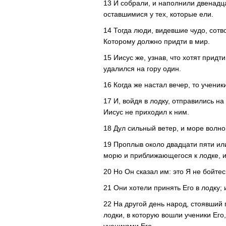
13 И собрали, и наполнили двенадца
оставшимися у тех, которые ели.
14 Тогда люди, видевшие чудо, сотв
Которому должно придти в мир.
15 Иисус же, узнав, что хотят придт
удалился на гору один.
16 Когда же настал вечер, то учени
17 И, войдя в лодку, отправились на
Иисус не приходил к ним.
18 Дул сильный ветер, и море волно
19 Проплыв около двадцати пяти или
морю и приближающегося к лодке, и
20 Но Он сказал им: это Я не бойтес
21 Они хотели принять Его в лодку; 
22 На другой день народ, стоявший п
лодки, в которую вошли ученики Его,