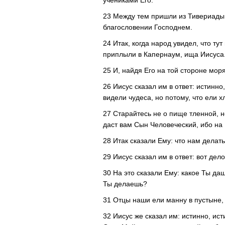
учениками Его.
23 Между тем пришли из Тивериады д
благословении Господнем.
24 Итак, когда народ увидел, что тут
приплыли в Капернаум, ища Иисуса
25 И, найдя Его на той стороне мор
26 Иисус сказал им в ответ: истинн
видели чудеса, но потому, что ели х
27 Старайтесь не о пище тленной, 
даст вам Сын Человеческий, ибо на
28 Итак сказали Ему: что нам делат
29 Иисус сказал им в ответ: вот дел
30 На это сказали Ему: какое Ты да
Ты делаешь?
31 Отцы наши ели манну в пустыне, 
32 Иисус же сказал им: истинно, ис