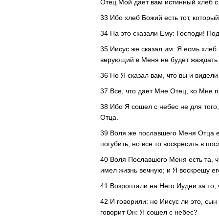
Отец Мой дает вам истинный хлеб с
33 Ибо хлеб Божий есть тот, который
34 На это сказали Ему: Господи! Под
35 Иисус же сказал им: Я есмь хлеб
верующий в Меня не будет жаждать 
36 Но Я сказал вам, что вы и видели
37 Все, что дает Мне Отец, ко Мне 
38 Ибо Я сошел с небес не для тог
Отца.
39 Воля же пославшего Меня Отца ест
погубить, но все то воскресить в по
40 Воля Пославшего Меня есть та, 
имел жизнь вечную; и Я воскрешу ег
41 Возроптали на Него Иудеи за то, 
42 И говорили: не Иисус ли это, сы
говорит Он: Я сошел с небес?