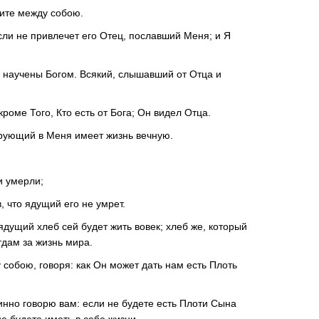
щите между собою.
сли не привлечет его Отец, пославший Меня; и Я
е научены Богом. Всякий, слышавший от Отца и
кроме Того, Кто есть от Бога; Он видел Отца.
ерующий в Меня имеет жизнь вечную.
и умерли;
, что ядущий его не умрет.
ядущий хлеб сей будет жить вовек; хлеб же, который
тдам за жизнь мира.
 собою, говоря: как Он может дать нам есть Плоть
тинно говорю вам: если не будете есть Плоти Сына