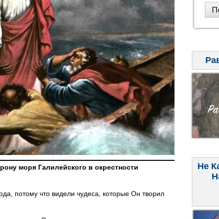
Ра
Не К
орону моря Галилейского в окрестности
Н
да, потому что видели чудеса, которые Он творил