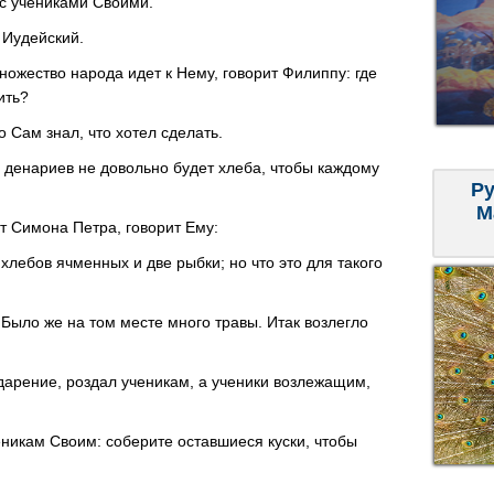
 с учениками Своими.
 Иудейский.
множество народа идет к Нему, говорит Филиппу: где
ить?
о Сам знал, что хотел сделать.
 денариев не довольно будет хлеба, чтобы каждому
Ру
М
ат Симона Петра, говорит Ему:
 хлебов ячменных и две рыбки; но что это для такого
 Было же на том месте много травы. Итак возлегло
одарение, роздал ученикам, а ученики возлежащим,
ченикам Своим: соберите оставшиеся куски, чтобы