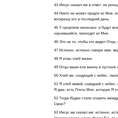
43 Иисус сказал им в ответ: не роп
44 Никто не может придти ко Мне, е
воскрешу его в последний день.
45 У пророков написано: и будут вс
научившийся, приходит ко Мне.
46 Это не то, чтобы кто видел Отца, 
47 Истинно, истинно говорю вам: в
48 Я есмь хлеб жизни.
49 Отцы ваши ели манну в пустыне 
50 Хлеб же, сходящий с небес, таков
51 Я хлеб живой, сшедший с небес; 
Я дам, есть Плоть Моя, которую Я о
52 Тогда Иудеи стали спорить между
Свою?
53 Иисус же сказал им: истинно, ис