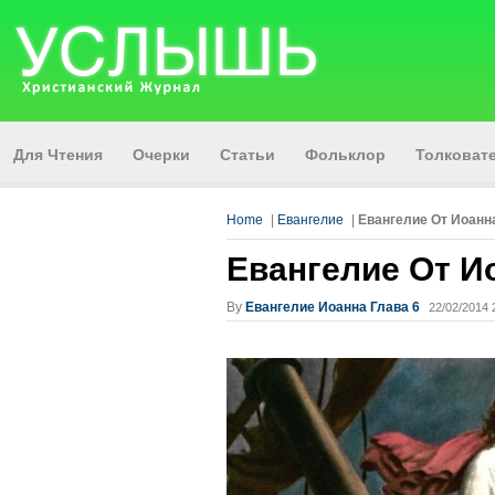
Для Чтения
Очерки
Статьи
Фольклор
Толкова
Home
|
Евангелие
|
Евангелие От Иоанна
Евангелие От И
By
Евангелие Иоанна Глава 6
22/02/2014 