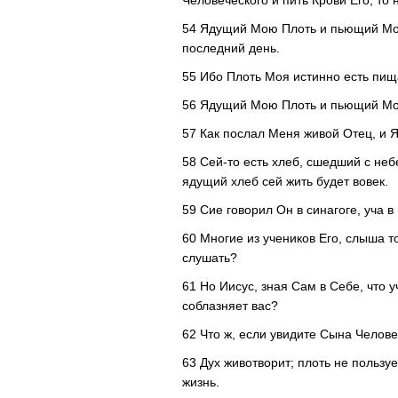
Человеческого и пить Крови Его, то 
54 Ядущий Мою Плоть и пьющий Мою 
последний день.
55 Ибо Плоть Моя истинно есть пища
56 Ядущий Мою Плоть и пьющий Мою
57 Как послал Меня живой Отец, и 
58 Сей-то есть хлеб, сшедший с небе
ядущий хлеб сей жить будет вовек.
59 Сие говорил Он в синагоге, уча 
60 Многие из учеников Его, слыша то
слушать?
61 Но Иисус, зная Сам в Себе, что у
соблазняет вас?
62 Что ж, если увидите Сына Челове
63 Дух животворит; плоть не пользуе
жизнь.