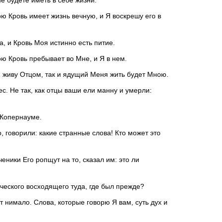
не будете иметь в себе жизни.
Кровь имеет жизнь вечную, и Я воскрешу его в
, и Кровь Моя истинно есть питие.
 Кровь пребывает во Мне, и Я в нем.
Я живу Отцом, так и ядущий Меня жить будет Мною.
с. Не так, как отцы ваши ели манну и умерли:
в Копернауме.
, говорили: какие странные слова! Кто может это
ченики Его ропщут на то, сказал им: это ли
ческого восходящего туда, где был прежде?
т нимало. Слова, которые говорю Я вам, суть дух и