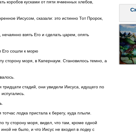
ть коробов кусками от пяти ячменных хлебов,
С
оренное Иисусом, сказали: это истинно Тот Пророк,
и, нечаянно взять Его и сделать царем, опять
ки Его сошли к морю
 ту сторону моря, в Капернаум. Становилось темно, а
валось.
 тридцати стадий, они увидели Иисуса, идущего по
 испугались.
ь.
и тотчас лодка пристала к берегу, куда плыли.
о ту сторону моря, видел, что там, кроме одной
 иной не было, и что Иисус не входил в лодку с