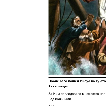
После сего пошел Иисус на ту ст
Тивериады.
За Ним последовало множество наро
над больными.