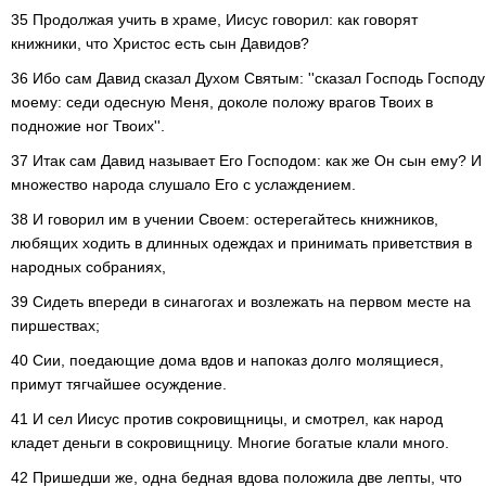
35 Продолжая учить в храме, Иисус говорил: как говорят
книжники, что Христос есть сын Давидов?
36 Ибо сам Давид сказал Духом Святым: ''сказал Господь Господу
моему: седи одесную Меня, доколе положу врагов Твоих в
подножие ног Твоих''.
37 Итак сам Давид называет Его Господом: как же Он сын ему? И
множество народа слушало Его с услаждением.
38 И говорил им в учении Своем: остерегайтесь книжников,
любящих ходить в длинных одеждах и принимать приветствия в
народных собраниях,
39 Сидеть впереди в синагогах и возлежать на первом месте на
пиршествах;
40 Сии, поедающие дома вдов и напоказ долго молящиеся,
примут тягчайшее осуждение.
41 И сел Иисус против сокровищницы, и смотрел, как народ
кладет деньги в сокровищницу. Многие богатые клали много.
42 Пришедши же, одна бедная вдова положила две лепты, что