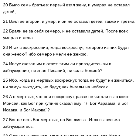
20 Было семь братьев: первый взял жену, и умирая не оставил
детей;
21 Взял ее второй, и умер, и он не оставил детей; также и третий.
22 Брали ее за себя семеро, и не оставили детей. После всех
умерла и жена.
23 Итак в воскресении, когда воскреснут, которого из них будет
она женою? ибо семеро имели ее женою.
24 Иисус сказал им в ответ: этим ли приводитесь вы в
заблуждение, не зная Писаний, ни силы Божией?
25 Ибо, когда из мертвых воскреснут, тогда не будут ни жениться,
ни замуж выходить, но будут, как Ангелы на небесах.
26 А о мертвых, что они воскреснут, разве не читали вы в книге
Моисея, как Бог при купине сказал ему: ''Я Бог Авраама, и Бог
Исаака, и Бог Иакова''?
27 Бог не есть Бог мертвых, но Бог живых. Итак вы весьма
заблуждаетесь.