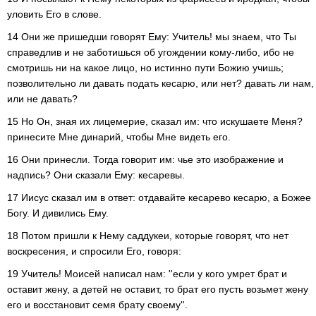
уловить Его в слове.
14 Они же пришедши говорят Ему: Учитель! мы знаем, что Ты
справедлив и не заботишься об угождении кому-либо, ибо не
смотришь ни на какое лицо, но истинно пути Божию учишь;
позволительно ли давать подать кесарю, или нет? давать ли нам,
или не давать?
15 Но Он, зная их лицемерие, сказал им: что искушаете Меня?
принесите Мне динарий, чтобы Мне видеть его.
16 Они принесли. Тогда говорит им: чье это изображение и
надпись? Они сказали Ему: кесаревы.
17 Иисус сказал им в ответ: отдавайте кесарево кесарю, а Божее
Богу. И дивились Ему.
18 Потом пришли к Нему саддукеи, которые говорят, что нет
воскресения, и спросили Его, говоря:
19 Учитель! Моисей написал нам: ''если у кого умрет брат и
оставит жену, а детей не оставит, то брат его пусть возьмет жену
его и восстановит семя брату своему''.