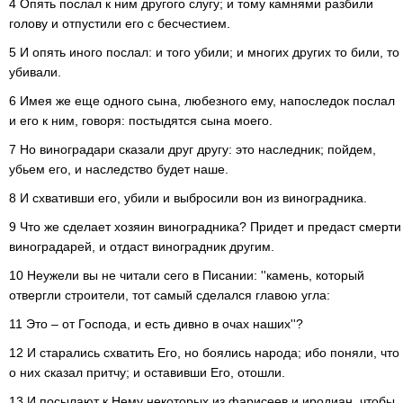
4 Опять послал к ним другого слугу; и тому камнями разбили
голову и отпустили его с бесчестием.
5 И опять иного послал: и того убили; и многих других то били, то
убивали.
6 Имея же еще одного сына, любезного ему, напоследок послал
и его к ним, говоря: постыдятся сына моего.
7 Но виноградари сказали друг другу: это наследник; пойдем,
убьем его, и наследство будет наше.
8 И схвативши его, убили и выбросили вон из виноградника.
9 Что же сделает хозяин виноградника? Придет и предаст смерти
виноградарей, и отдаст виноградник другим.
10 Неужели вы не читали сего в Писании: ''камень, который
отвергли строители, тот самый сделался главою угла:
11 Это – от Господа, и есть дивно в очах наших''?
12 И старались схватить Его, но боялись народа; ибо поняли, что
о них сказал притчу; и оставивши Его, отошли.
13 И посылают к Нему некоторых из фарисеев и иродиан, чтобы