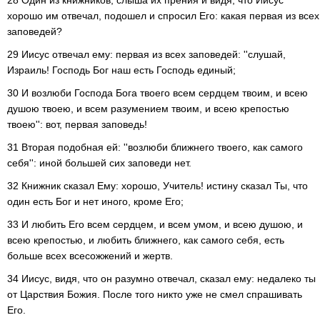
28 Один из книжников, слыша их прения и видя, что Иисус
хорошо им отвечал, подошел и спросил Его: какая первая из всех
заповедей?
29 Иисус отвечал ему: первая из всех заповедей: ''слушай,
Израиль! Господь Бог наш есть Господь единый;
30 И возлюби Господа Бога твоего всем сердцем твоим, и всею
душою твоею, и всем разумением твоим, и всею крепостью
твоею'': вот, первая заповедь!
31 Вторая подобная ей: ''возлюби ближнего твоего, как самого
себя'': иной большей сих заповеди нет.
32 Книжник сказал Ему: хорошо, Учитель! истину сказал Ты, что
один есть Бог и нет иного, кроме Его;
33 И любить Его всем сердцем, и всем умом, и всею душою, и
всею крепостью, и любить ближнего, как самого себя, есть
больше всех всесожжений и жертв.
34 Иисус, видя, что он разумно отвечал, сказал ему: недалеко ты
от Царствия Божия. После того никто уже не смел спрашивать
Его.