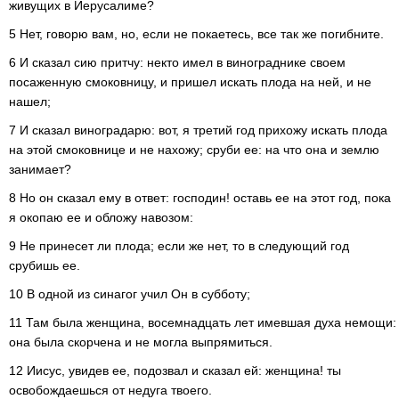
живущих в Иерусалиме?
5 Нет, говорю вам, но, если не покаетесь, все так же погибните.
6 И сказал сию притчу: некто имел в винограднике своем
посаженную смоковницу, и пришел искать плода на ней, и не
нашел;
7 И сказал виноградарю: вот, я третий год прихожу искать плода
на этой смоковнице и не нахожу; сруби ее: на что она и землю
занимает?
8 Но он сказал ему в ответ: господин! оставь ее на этот год, пока
я окопаю ее и обложу навозом:
9 Не принесет ли плода; если же нет, то в следующий год
срубишь ее.
10 В одной из синагог учил Он в субботу;
11 Там была женщина, восемнадцать лет имевшая духа немощи:
она была скорчена и не могла выпрямиться.
12 Иисус, увидев ее, подозвал и сказал ей: женщина! ты
освобождаешься от недуга твоего.