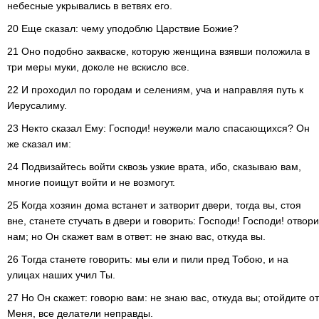
небесные укрывались в ветвях его.
20 Еще сказал: чему уподоблю Царствие Божие?
21 Оно подобно закваске, которую женщина взявши положила в
три меры муки, доколе не вскисло все.
22 И проходил по городам и селениям, уча и направляя путь к
Иерусалиму.
23 Некто сказал Ему: Господи! неужели мало спасающихся? Он
же сказал им:
24 Подвизайтесь войти сквозь узкие врата, ибо, сказываю вам,
многие поищут войти и не возмогут.
25 Когда хозяин дома встанет и затворит двери, тогда вы, стоя
вне, станете стучать в двери и говорить: Господи! Господи! отвори
нам; но Он скажет вам в ответ: не знаю вас, откуда вы.
26 Тогда станете говорить: мы ели и пили пред Тобою, и на
улицах наших учил Ты.
27 Но Он скажет: говорю вам: не знаю вас, откуда вы; отойдите от
Меня, все делатели неправды.