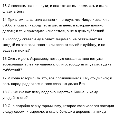
13 И возложил на нее руки; и она тотчас выпрямилась и стала
славить Бога.
14 При этом начальник синагоги, негодуя, что Иисус исцелил в
субботу, сказал народу: есть шесть дней, в которые должно
делать; в те и приходите исцеляться, а не в день субботний.
15 Господь сказал ему в ответ: лицемер! не отвязывает ли
каждый из вас вола своего или осла от яслей в субботу, и не
ведет ли поить?
16 Сию ли дочь Авраамову, которую связал сатана вот уже
восемнадцать лет, не надлежало ли освободить от уз сих в день
субботний?
17 И когда говорил Он это, все противившиеся Ему стыдились; и
весь народ радовался о всех славных делах Его.
18 Он же сказал: чему подобно Царствие Божие, и чему
уподоблю его?
19 Оно подобно зерну горчичному, которое взяв человек посадил
в саду своем: и выросло, и стало большим деревом, и птицы