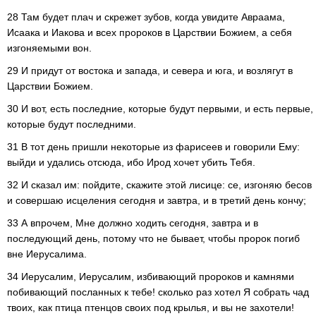
28 Там будет плач и скрежет зубов, когда увидите Авраама,
Исаака и Иакова и всех пророков в Царствии Божием, а себя
изгоняемыми вон.
29 И придут от востока и запада, и севера и юга, и возлягут в
Царствии Божием.
30 И вот, есть последние, которые будут первыми, и есть первые,
которые будут последними.
31 В тот день пришли некоторые из фарисеев и говорили Ему:
выйди и удались отсюда, ибо Ирод хочет убить Тебя.
32 И сказал им: пойдите, скажите этой лисице: се, изгоняю бесов
и совершаю исцеления сегодня и завтра, и в третий день кончу;
33 А впрочем, Мне должно ходить сегодня, завтра и в
последующий день, потому что не бывает, чтобы пророк погиб
вне Иерусалима.
34 Иерусалим, Иерусалим, избивающий пророков и камнями
побивающий посланных к тебе! сколько раз хотел Я собрать чад
твоих, как птица птенцов своих под крылья, и вы не захотели!