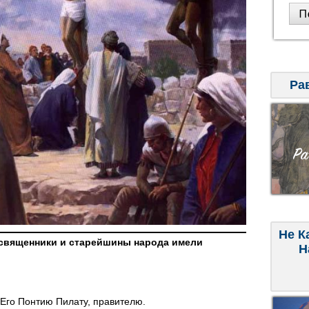
Ра
Не К
восвященники и старейшины народа имели
Н
 Его Понтию Пилату, правителю.