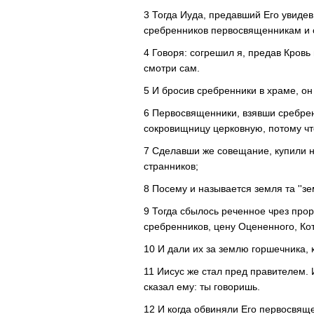
3 Тогда Иуда, предавший Его увидев
сребренников первосвященникам и
4 Говоря: согрешил я, предав Кровь
смотри сам.
5 И бросив сребренники в храме, он
6 Первосвященники, взявши сребренн
сокровищницу церковную, потому что
7 Сделавши же совещание, купили н
странников;
8 Посему и называется земля та ''зе
9 Тогда сбылось реченное чрез прор
сребренников, цену Оцененного, Ко
10 И дали их за землю горшечника, к
11 Иисус же стал пред правителем. 
сказал ему: ты говоришь.
12 И когда обвиняли Его первосвяще