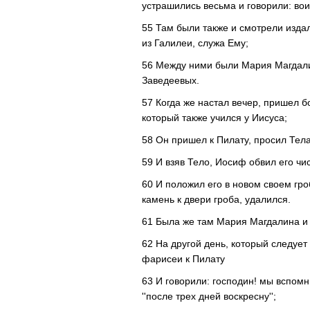
устрашились весьма и говорили: во
55 Там были также и смотрели изда
из Галилеи, служа Ему;
56 Между ними были Мария Магдалин
Заведеевых.
57 Когда же настал вечер, пришел 
который также учился у Иисуса;
58 Он пришел к Пилату, просил Тела
59 И взяв Тело, Иосиф обвил его ч
60 И положил его в новом своем гро
камень к двери гроба, удалился.
61 Была же там Мария Магдалина и 
62 На другой день, который следуе
фарисеи к Пилату
63 И говорили: господин! мы вспомн
''после трех дней воскресну'';