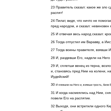
23 Правитель сказал: какое же зло 
распят!
24 Пилат, видя, что ничто не помога
пред народом, и сказал: невиновен 
25 И отвечая весь народ сказал: кро
26 Тогда отпустил им Варавву, а Ии
27 Тогда воины правителя, взявши И
28 И, раздевши Его, надели на Него
29 И, сплетши венец из терна, возло
и, становясь пред Ним на колени, н
Иудейский!
30
И плевали на Него и, взявши трость, били Е
31 И когда насмеялись над Ним, сня
повели Его на распятие.
32 Выходя, они встретили одного Ки