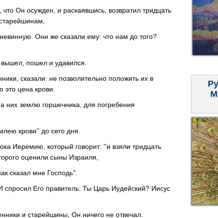
, что Он осужден, и раскаявшись, возвратил тридцать
 старейшинам,
 невинную. Они же сказали ему: что нам до того?
 вышел, пошел и удавился.
ики, сказали: не позволительно положить их в
Ру
 это цена крови.
М
а них землю горшечника, для погребения
млею крови'' до сего дня.
ока Иеремию, который говорит: ''и взяли тридцать
торого оценили сыны Израиля,
ак сказал мне Господь''.
И спросил Его правитель: Ты Царь Иудейский? Иисус
нники и старейшины, Он ничего не отвечал.