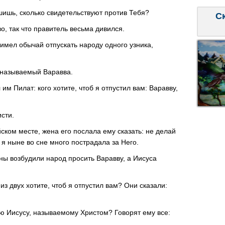
шишь, сколько свидетельствуют против Тебя?
С
о, так что правитель весьма дивился.
имел обычай отпускать народу одного узника,
, называемый Варавва.
 им Пилат: кого хотите, чтоб я отпустил вам: Варавву,
исти.
йском месте, жена его послала ему сказать: не делай
 я ныне во сне много пострадала за Него.
ы возбудили народ просить Варавву, а Иисуса
 из двух хотите, чтоб я отпустил вам? Они сказали:
аю Иисусу, называемому Христом? Говорят ему все: