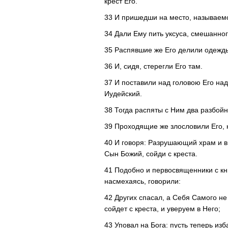
крест Его.
33 И пришедши на место, называемое 
34 Дали Ему пить уксуса, смешанного
35 Распявшие же Его делили одежды
36 И, сидя, стерегли Его там.
37 И поставили над головою Его над
Иудейский.
38 Тогда распяты с Ним два разбойн
39 Проходящие же злословили Его, 
40 И говоря: Разрушающий храм и в
Сын Божий, сойди с креста.
41 Подобно и первосвященники с к
насмехаясь, говорили:
42 Других спасал, а Себя Самого не
сойдет с креста, и уверуем в Него;
43 Уповал на Бога: пусть теперь изб