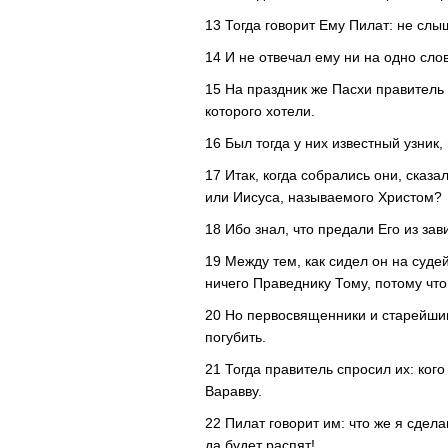
13 Тогда говорит Ему Пилат: не слы
14 И не отвечал ему ни на одно слов
15 На праздник же Пасхи правитель 
которого хотели.
16 Был тогда у них известный узник
17 Итак, когда собрались они, сказал
или Иисуса, называемого Христом?
18 Ибо знал, что предали Его из зав
19 Между тем, как сидел он на суде
ничего Праведнику Тому, потому что
20 Но первосвященники и старейшин
погубить.
21 Тогда правитель спросил их: кого
Варавву.
22 Пилат говорит им: что же я сдел
да будет распят!