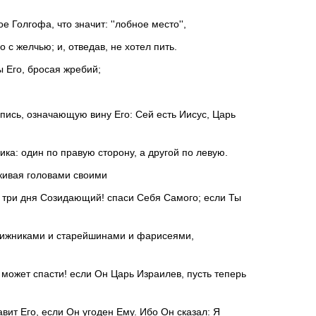
Голгофа, что значит: ''лобное место'',
 с желчью; и, отведав, не хотел пить.
 Его, бросая жребий;
пись, означающую вину Его: Сей есть Иисус, Царь
ика: один по правую сторону, а другой по левую.
кивая головами своими
 три дня Созидающий! спаси Себя Самого; если Ты
нижниками и старейшинами и фарисеями,
 может спасти! если Он Царь Израилев, пусть теперь
авит Его, если Он угоден Ему. Ибо Он сказал: Я