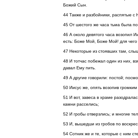
Божий Сын.
44 Также и разбойники, распятые с 
45 От шестого же часа тьма была по
46 А около девятого часа возопил И
есть: Боже Мой, Боже Мой! для чег
47 Некоторые из стоявших там, слыш
48 И тотчас побежал один из них, вз
давал Ему пить.
49 А другие говорили: постой; посмо
50 Иисус же, опять возопив громким 
51 И вот, завеса в храме разодралас
камни расселись;
52 И гробы отверзлись; и многие те
53 И, вышедши из гробов по воскрес
54 Сотник же и те, которые с ним с