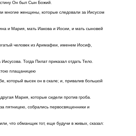
истину Он был Сын Божий.
ли многие женщины, которые следовали за Иисусом
а и Мария, мать Иакова и Иосии, и мать сыновей
богатый человек из Аримафеи, именем Иосиф,
 Иисусова. Тогда Пилат приказал отдать Тело.
истою плащаницею
бе, который высек он в скале; и, привалив большой
другая Мария, которые сидели против гроба.
т за пятницею, собрались первосвященники и
или, что обманщик тот, еще будучи в живых, сказал: