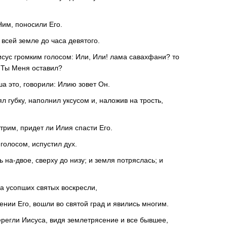
Ним, поносили Его.
 всей земле до часа девятого.
исус громким голосом: Или, Или! лама савахфани? то
о Ты Меня оставил?
а это, говорили: Илию зовет Он.
ял губку, наполнил уксусом и, наложив на трость,
трим, придет ли Илия спасти Его.
голосом, испустил дух.
ь на-двое, сверху до низу; и земля потряслась; и
ла усопших святых воскресли,
ении Его, вошли во святой град и явились многим.
терегли Иисуса, видя землетрясение и все бывшее,