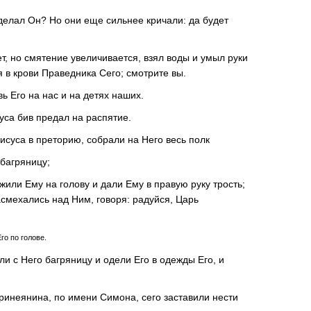
сделал Он? Но они еще сильнее кричали: да будет
ет, но смятение увеличивается, взял воды и умыл руки
я в крови Праведника Сего; смотрите вы.
вь Его на нас и на детях наших.
суса бив предал на распятие.
исуса в преторию, собрали на Него весь полк
 багряницу;
жили Ему на голову и дали Ему в правую руку трость;
асмехались над Ним, говоря: радуйся, Царь
го по голове.
ли с Него багряницу и одели Его в одежды Его, и
ринеянина, по имени Симона, сего заставили нести