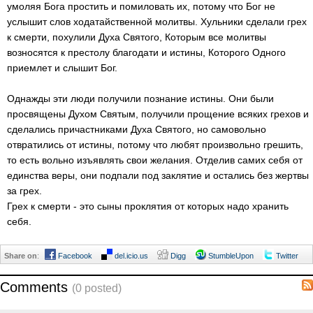
умоляя Бога простить и помиловать их, потому что Бог не
услышит слов ходатайственной молитвы. Xульники сделали грех
к смерти, похулили Духа Святого, Которым все молитвы
возносятся к престолу благодати и истины, Которого Oдного
приемлет и слышит Бог.
Однажды эти люди получили познание истины. Они были
просвящены Духом Святым, получили прощение всяких грехов и
сделались причастниками Духа Святого, но самовольно
отвратились от истины, потому что любят произвольно грешить,
то есть вольно изъявлять свои желания. Отделив самих себя от
единства веры, они подпали под заклятие и остались без жертвы
за грех.
Грех к смерти - это сыны проклятия от которых надо хранить
себя.
Share on
:
Facebook
del.icio.us
Digg
StumbleUpon
Twitter
Comments
(0 posted)