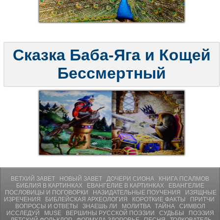
Сказка Баба-Яга и Кощей
Бессмертный
ВЕТХИЙ ЗАВЕТ
НОВЫЙ ЗАВЕТ
ДОЧЕРИ СИОНА
КНИГА ПСАЛМОВ
БИБЛИЯ В КАРТИНКАХ
ЕВАНГЕЛИЕ В КАРТИНКАХ
ЕВАНГЕЛИЕ
ПОСЛОВИЦЫ И ПОГОВОРКИ
НАЗИДАТЕЛЬНЫЕ ПОУЧЕНИЯ
ИЗЯЩНЫЕ
ИЗРЕЧЕНИЯ
БИБЛЕЙСКАЯ АРХЕОЛОГИЯ
КОРОТКИЕ ФАКТЫ
ПРИТЧИ
ВОПРОСЫ И ОТВЕТЫ
ЗНАЕШЬ ЛИ
МОЛИТВA
ТАЙНА
СИМВОЛ
ИССЛЕДУЙ
MUSE
ВЕРШИНЫ РУССКОЙ ПОЭЗИИ
СУДЬБЫ
ПОЭЗИЯ