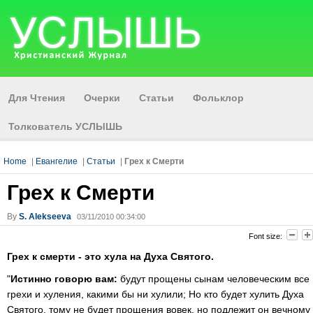
Для Чтения
Очерки
Статьи
Фольклор
Толкователь УСЛЫШЬ
Home
|
Евангелие
|
Статьи
|
Грех к Смерти
Грех к Смерти
By
S. Alekseeva
03/11/2010 00:34:00
Font size:
Грех к смерти - это xула на Духа Святого.
"
Истинно говорю вам:
будут прощены сынам человеческим все
грехи и хуления, какими бы ни хулили; Но кто будет хулить Духа
Святого, тому не будет прощения вовек, но подлежит он вечному