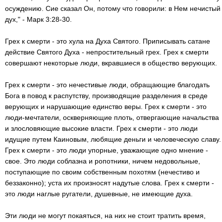
осуждению. Сие сказал Он, потому что говорили: в Нем нечистый
дух," - Марк 3:28-30.
Грех к смерти - это xула на Духа Святого. Приписывать сатане
действие Святого Духа - непростительный грех. Грех к смерти
совершают некоторые люди, вкравшиеся в общество верующих.
Грех к смерти - это нечестивые люди, обращающие благодать
Бога в повод к распутству, производящие разделения в среде
верующих и нарушающие единство веры. Грех к смерти - это
люди-мечтатели, оскверняющие плоть, отвергающие начальства
и злословяющие высокие власти. Грех к смерти - это люди
идущие путем Каиновым, любящие деньги и человеческую славу.
Грех к смерти - это люди упорные, уважающие одно мнение -
свое. Это люди соблазна и ропотники, ничем недовольные,
поступающие по своим собственным похотям (нечестиво и
беззаконно); уста их произносят надутые слова. Грех к смерти -
это люди наглые ругатели, душевные, не имеющие духа.
Эти люди не могут покаяться, на них не стоит тратить время,