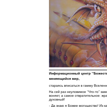
Информационный центр ‘’Божеств
меняющийся мир,
стараясь вписаться в гамму Вселенно
На сей раз неуловимое ‘’Что-то’’ зам
воняет, а самое отвратительное: жра
духовный!
- Да знаю я Божее могущество! Из кам