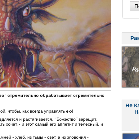
Ра
о’’ стремительно обрабатывает стремительно
Не К
й, чтобы, как всегда управлять ею!
Н
едляется и растягивается. ‘’Божество’’ верещит,
ть хочет, - и этот самый его аппетит и телесный, и
ней - хлеб, из тьмы - свет, а из зловония -