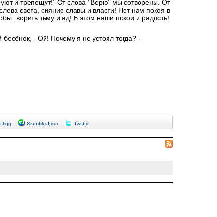
уют и трепещут!’’ От слова ‘’Верю’’ мы сотворены. От
слова света, сияние славы и власти! Нет нам покоя в
обы творить тьму и ад! В этом наши покой и радость!
есёнок, - Ой! Почему я не устоял тогда? -
Digg
StumbleUpon
Twitter