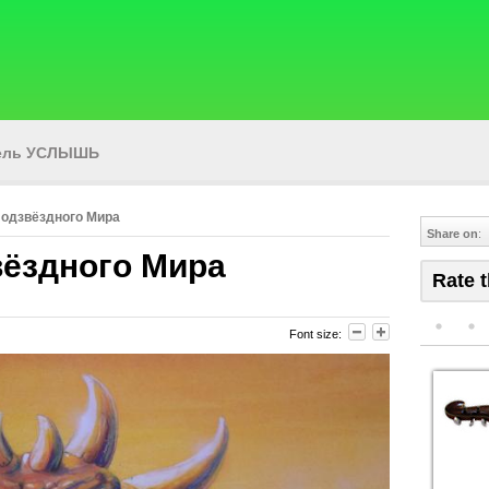
тель УСЛЫШЬ
одзвёздного Мира
Share on
:
ёздного Мира
Rate t
Font size: