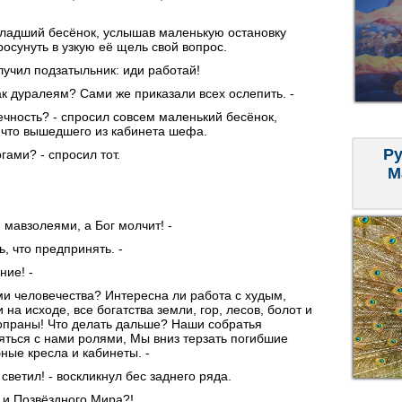
 младший бесёнок, услышав маленькую остановку
осунуть в узкую её щель свой вопрос.
лучил подзатыльник: иди работай!
к дуралеям? Сами же приказали всех ослепить. -
вечность? - спросил совсем маленький бесёнок,
о что вышедшего из кабинета шефа.
Ру
гами? - спросил тот.
М
мавзолеями, а Бог молчит! -
, что предпринять. -
ние! -
ми человечества? Интересна ли работа с худым,
а исходе, все богатства земли, гор, лесов, болот и
опраны! Что делать дальше? Наши собратья
ться с нами ролями, Мы вниз терзать погибшие
ные кресла и кабинеты. -
светил! - воскликнул бес заднего ряда.
 и Позвёздного Мира?!