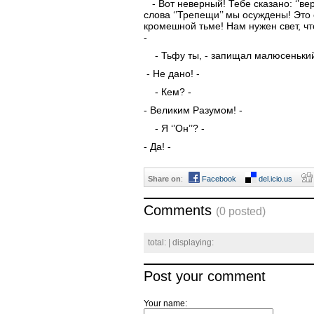
- Вот неверный! Тебе сказано: ‘’вер
слова ‘’Трепещи’’ мы осуждены! Это 
кромешной тьме! Нам нужен свет, чт
-
- Тьфу ты, - запищал малюсенький б
- Не дано! -
- Кем? -
- Великим Разумом! -
- Я ‘’Он’’? -
- Да! -
Share on
:
Facebook
del.icio.us
Comments
(0 posted)
total:
| displaying:
Post your comment
Your name: