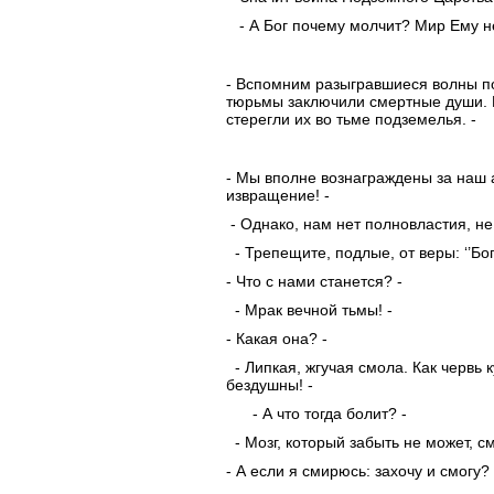
- А Бог почему молчит? Мир Ему не
- Вспомним разыгравшиеся волны по
тюрьмы заключили смертные души. К
стерегли их во тьме подземелья. -
- Мы вполне вознаграждены за наш 
извращение! -
- Однако, нам нет полновластия, не
- Трепещите, подлые, от веры: ‘’Бог 
- Что с нами станется? -
- Мрак вечной тьмы! -
- Какая она? -
- Липкая, жгучая смола. Как червь к
бездушны! -
- А что тогда болит? -
- Мозг, который забыть не может, см
- А если я смирюсь: захочу и смогу? 