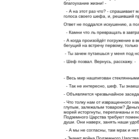
благоухание жизни! -
- А на этот раз что? - спрашивает
голоса своего шефа, и, решивший пр
Ответ не поддался искушению, а по
- Камни что ль превращать в завтра
- А когда произойдёт погружение в 
бегущий на встречу первому, тольк
- Ты зачем путаешься у меня под но
- Шеф позвал. Вернусь, расскажу. -
- Весь мир нашпигован стеклянными 
- Так не интересно, шеф. Ты знаешь
- Объявляется чрезвычайное заседа
- Что толку нам от извращенного на
глупым, залежалым товаром? Деньги н
морей исторгнуты, перепачканы и п
Подземного Царства требуют поменя
души. Они наверх, занять наши удоб
- А мы не согласны, там мрак и нет 
- Значит война Подземного Царства