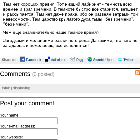
Там нет хороших правил. Тот низший лабиринт - темнота всех
времён и враг времени. В темноте быстро всё старится, ветшает
и рассыпается. Там нет даже праха, ибо он развеян ветрами той
невесомости. Там царство крылатого духа тьмы ‘’без времени’’,
‘’без имени’’.
Чем еще знаменательно наше тёмное время?
Загадками и желаниями различного рода. Да такими, что чего не
загадаешь и пожелаешь, всё исполнится!
Share on
:
Facebook
del.icio.us
Digg
StumbleUpon
Twitter
Comments
(0 posted)
total:
| displaying:
Post your comment
Your name:
Your e-mail address:
Your website: