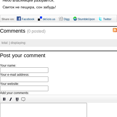
Небо власяницей разорвётся,
Свиток не пещера, сон забудь!
Share on
:
Facebook
del.icio.us
Digg
StumbleUpon
Twitter
Comments
(0 posted)
total:
| displaying:
Post your comment
Your name:
Your e-mail address:
Your website:
Add your comments: