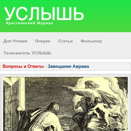
Для Чтения
Очерки
Статьи
Фольклор
Толкователь УСЛЫШЬ
Вопросы и Ответы
-
Завещание Аврама
Баллады И Поэмы
-
Я в Мире
Песня
-
Не Бабушкам, - Славянкам
Баллады И Поэмы
-
Десять Кораблей
Вершины Русской Поэзии
-
Дай Постоять У Ног
Короткие Факты
-
Времена Распри
Толкователь УСЛЫШЬ
-
Что Есть У Народа
Знаешь ли
-
Иногда Нам Позволяют
Статьи
-
Круговая Черта
ПРИБАУТКИ
-
Дым и Солнце