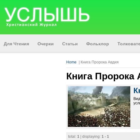
Для Чтения
Очерки
Статьи
Фольклор
Толкова
Home
| Книга Пророка Авдия
Книга Пророка
К
Вид
усл
total:
1
| displaying:
1 - 1