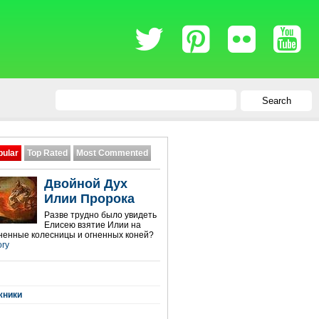
Search
pular
Top Rated
Most Commented
Двойной Дух
Илии Пророка
Разве трудно было увидеть
Елисею взятие Илии на
гненные колесницы и огненных коней?
ory
жники