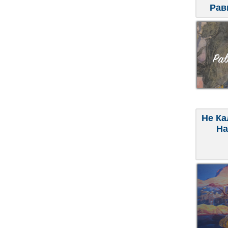
Рав
Не Ка
На