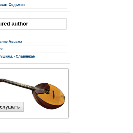
есят Седьмин
ured author
ание Аврама
ре
ушкам, - Славянкам