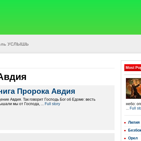
тель УСЛЫШЬ
Most Po
 Авдия
нига Пророка Авдия
ение Авдия. Так говорит Господь Бог об Едоме: весть
ышали мы от Господа, ...
Full story
небо: о
...
Full st
Лилия
Безбо
Орел