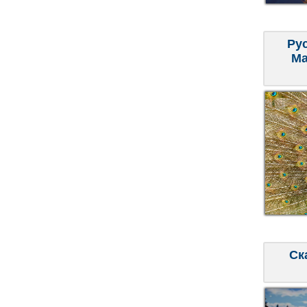
Ру
Ма
Ск