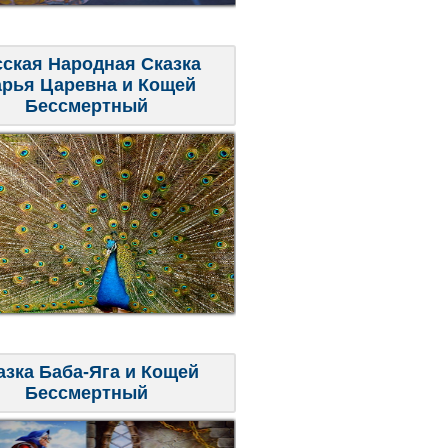
сская Народная Сказка
рья Царевна и Кощей
Бессмертный
азка Баба-Яга и Кощей
Бессмертный