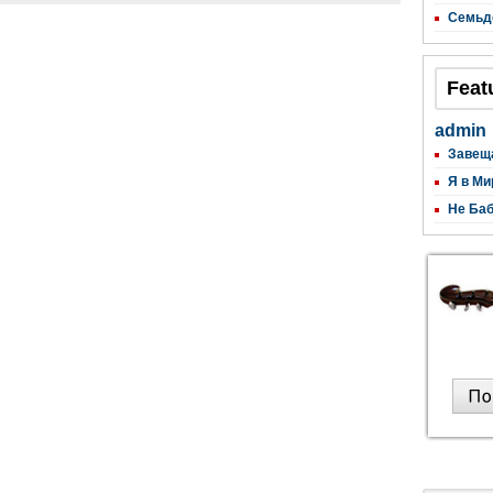
Семьд
Feat
admin
Завещ
Я в Ми
Не Баб