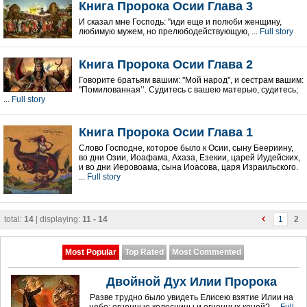
Книга Пророка Осии Глава 3
И сказал мне Господь: ''иди еще и полюби женщину,
любимую мужем, но прелюбодействующую, ...
Full story
Книга Пророка Осии Глава 2
Говорите братьям вашим: ''Мой народ'', и сестрам вашим:
''Помилованная’’. Судитесь с вашею матерью, судитесь;
...
Full story
Книга Пророка Осии Глава 1
Слово Господне, которое было к Осии, сыну Беериину,
во дни Озии, Иоафама, Ахаза, Езекии, царей Иудейских,
и во дни Иеровоама, сына Иоасова, царя Израильского.
...
Full story
total:
14
| displaying:
11 - 14
1
2
Most Popular
Top Rated
Most Commented
Двойной Дух Илии Пророка
Разве трудно было увидеть Елисею взятие Илии на