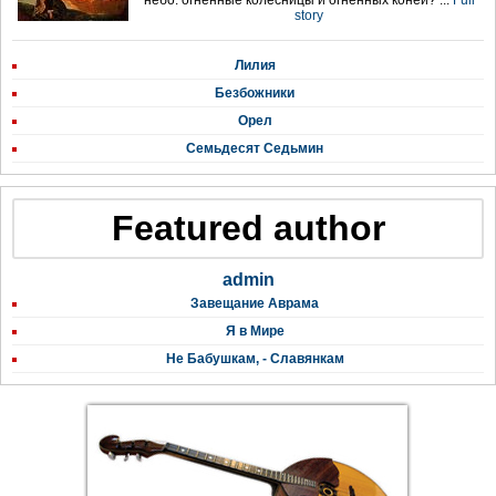
небо: огненные колесницы и огненных коней? ...
Full
story
Лилия
Безбожники
Орел
Семьдесят Седьмин
Featured author
admin
Завещание Аврама
Я в Мире
Не Бабушкам, - Славянкам