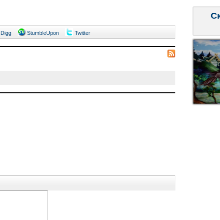
С
Digg
StumbleUpon
Twitter