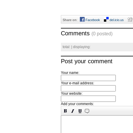
Share on
:
Facebook
del.icio.us
Comments
(0 posted)
total:
| displaying:
Post your comment
Your name:
Your e-mail address:
Your website:
Add your comments: