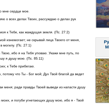
во мне сердце мое.
ю о всех делах Твоих, рассуждаю о делах рук
моя к Тебе, как жаждущая земля. (Пс. 27:2)
мой изнемогает; не скрывай лица Твоего от меня,
Ру
 могилу. (Пс. 27:1)
М
Твою, ибо я на Тебя уповаю. Укажи мне путь, по
шу я душу мою. (Пс. 85:11)
моих; к Тебе прибегаю.
 потому что Ты - Бог мой; Дух Твой благой да ведет
ви меня; ради правды Твоей выведи из напасти душу
 моих, и погуби угнетающих душу мою, ибо я - Твой