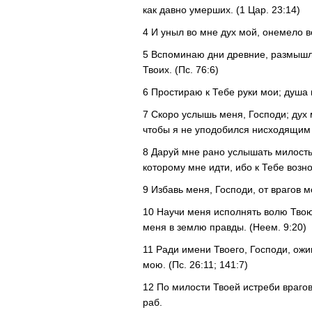
как давно умерших. (1 Цар. 23:14)
4 И уныл во мне дух мой, онемело 
5 Вспоминаю дни древние, размышля
Твоих. (Пс. 76:6)
6 Простираю к Тебе руки мои; душа 
7 Скоро услышь меня, Господи; дух 
чтобы я не уподобился нисходящим в
8 Даруй мне рано услышать милость 
которому мне идти, ибо к Тебе возно
9 Избавь меня, Господи, от врагов 
10 Научи меня исполнять волю Твою,
меня в землю правды. (Неем. 9:20)
11 Ради имени Твоего, Господи, ожи
мою. (Пс. 26:11; 141:7)
12 По милости Твоей истреби врагов
раб.