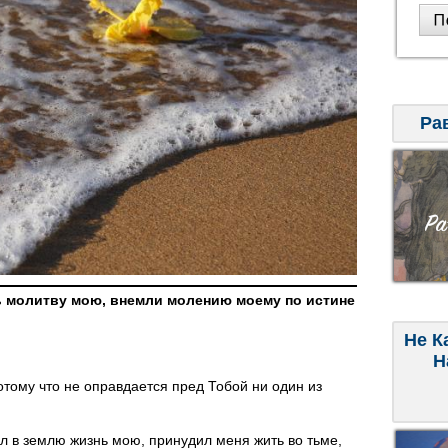
Ра
 молитву мою, внемли молению моему по истине
Не К
Н
потому что не оправдается пред Тобой ни один из
л в землю жизнь мою, принудил меня жить во тьме,