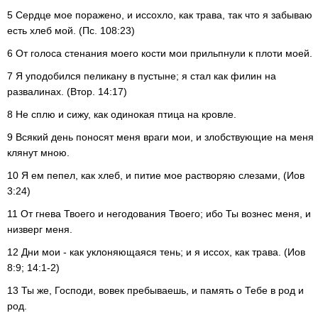
5 Сердце мое поражено, и иссохло, как трава, так что я забываю
есть хлеб мой. (Пс. 108:23)
6 От голоса стенания моего кости мои прильпнули к плоти моей.
7 Я уподобился пеликану в пустыне; я стал как филин на
развалинах. (Втор. 14:17)
8 Не сплю и сижу, как одинокая птица на кровле.
9 Всякий день поносят меня враги мои, и злобствующие на меня
клянут мною.
10 Я ем пепел, как хлеб, и питие мое растворяю слезами, (Иов
3:24)
11 От гнева Твоего и негодования Твоего; ибо Ты вознес меня, и
низверг меня.
12 Дни мои - как уклоняющаяся тень; и я иссох, как трава. (Иов
8:9; 14:1-2)
13 Ты же, Господи, вовек пребываешь, и память о Тебе в род и
род.