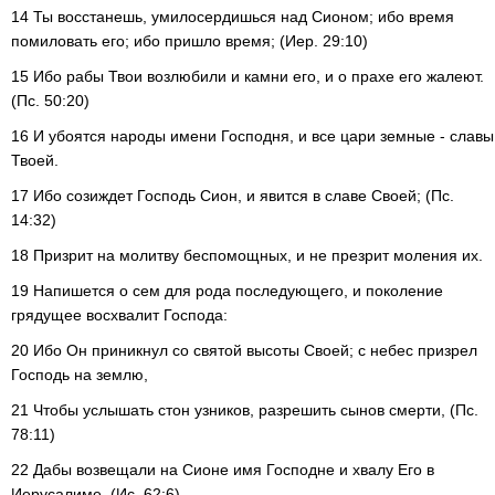
14 Ты восстанешь, умилосердишься над Сионом; ибо время
помиловать его; ибо пришло время; (Иер. 29:10)
15 Ибо рабы Твои возлюбили и камни его, и о прахе его жалеют.
(Пс. 50:20)
16 И убоятся народы имени Господня, и все цари земные - славы
Твоей.
17 Ибо созиждет Господь Сион, и явится в славе Своей; (Пс.
14:32)
18 Призрит на молитву беспомощных, и не презрит моления их.
19 Напишется о сем для рода последующего, и поколение
грядущее восхвалит Господа:
20 Ибо Он приникнул со святой высоты Своей; с небес призрел
Господь на землю,
21 Чтобы услышать стон узников, разрешить сынов смерти, (Пс.
78:11)
22 Дабы возвещали на Сионе имя Господне и хвалу Его в
Иерусалиме, (Ис. 62:6)