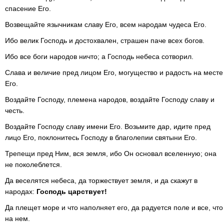
спасение Его.
Возвещайте язычникам славу Его, всем народам чудеса Его.
Ибо велик Господь и достохвален, страшен паче всех богов.
Ибо все боги народов ничто; а Господь небеса сотворил.
Слава и величие пред лицом Его, могущество и радость на месте
Его.
Воздайте Господу, племена народов, воздайте Господу славу и
честь.
Воздайте Господу славу имени Его. Возьмите дар, идите пред
лицо Его, поклонитесь Господу в благолепии святыни Его.
Трепещи пред Ним, вся земля, ибо Он основал вселенную; она
не поколеблется.
Да веселятся небеса, да торжествует земля, и да скажут в
народах:
Господь царствует!
Да плещет море и что наполняет его, да радуется поле и все, что
на нем.