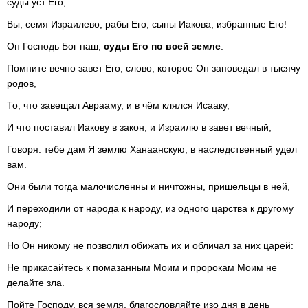
суды уст Его,
Вы, семя Израилево, рабы Его, сыны Иакова, избранные Его!
Он Господь Бог наш;
суды Его по всей земле
.
Помните вечно завет Его, слово, которое Он заповедал в тысячу
родов,
То, что завещал Аврааму, и в чём клялся Исааку,
И что поставил Иакову в закон, и Израилю в завет вечный,
Говоря: тебе дам Я землю Ханаанскую, в наследственный удел
вам.
Они были тогда малочисленны и ничтожны, пришельцы в ней,
И переходили от народа к народу, из одного царства к другому
народу;
Но Он никому не позволил обижать их и обличал за них царей:
Не прикасайтесь к помазанным Моим и пророкам Моим не
делайте зла.
Пойте Господу, вся земля, благословляйте изо дня в день