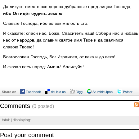
Да ликуют вместе все дерева дубравные пред лицом Господа;
ибо Он идёт судить землю
.
Славьте Господа, ибо во век милость Его.
И скажите: спаси нас, Боже, Спаситель наш! Собери нас и избавь
нас от народов, да славим святое имя Твое и да хвалимся
славою Твоею!
Благословен Господь, Бог Израилев, от века и до века!
И сказал весь народ: Аминь! Аллилуйя!
Share on
:
Facebook
del.icio.us
Digg
StumbleUpon
Twitter
Comments
(0 posted)
total:
| displaying:
Post your comment