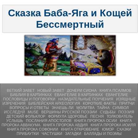
Сказка Баба-Яга и Кощей
Бессмертный
ВЕТХИЙ ЗАВЕТ
НОВЫЙ ЗАВЕТ
ДОЧЕРИ СИОНА
КНИГА ПСАЛМОВ
БИБЛИЯ В КАРТИНКАХ
ЕВАНГЕЛИЕ В КАРТИНКАХ
ЕВАНГЕЛИЕ
ПОСЛОВИЦЫ И ПОГОВОРКИ
НАЗИДАТЕЛЬНЫЕ ПОУЧЕНИЯ
ИЗЯЩНЫЕ
ИЗРЕЧЕНИЯ
БИБЛЕЙСКАЯ АРХЕОЛОГИЯ
КОРОТКИЕ ФАКТЫ
ПРИТЧИ
ВОПРОСЫ И ОТВЕТЫ
ЗНАЕШЬ ЛИ
МОЛИТВA
ТАЙНА
СИМВОЛ
ИССЛЕДУЙ
MUSE
ВЕРШИНЫ РУССКОЙ ПОЭЗИИ
СУДЬБЫ
ПОЭЗИЯ
ДЕТСКИЙ ФОЛЬКЛОР
ФОРМУЛА ЗДОРОВЬЕ
ПЕСНЯ
ТОЛКОВАТЕЛЬ
УСЛЫШЬ
ПОСЛАНИЯ АПОСТОЛОВ
КНИГА ПРОРОКА ОСИИ
КНИГА
ПРОРОКА АВВАКУМА
КНИГА ПРОРОКА АВДИЯ
КНИГА ПРОРОКА ИОИЛЯ
КНИГА ПРОРОКА СОФОНИИ
КНИГА ОТКРОВЕНИЕ
ЮМОР
СКАЗКИ
ПРИБАУТКИ
ЧАСТУШКИ
ЗАГАДКИ
БАЛЛАДЫ И ПОЭМЫ