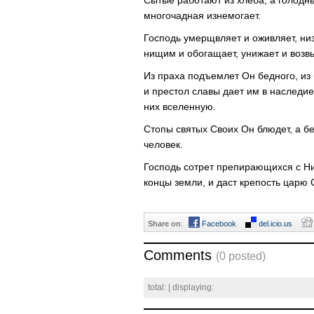
многочадная изнемогает.
Господь умерщвляет и оживляет, ни
нищим и обогащает, унижает и возв
Из праха подъемлет Он бедного, из
и престол славы дает им в наследие
них вселенную.
Стопы святых Своих Он блюдет, а бе
человек.
Господь сотрет препирающихся с Ним
концы земли, и даст крепость царю 
Share on
:
Facebook
del.icio.us
Comments
(0 posted)
total:
| displaying: