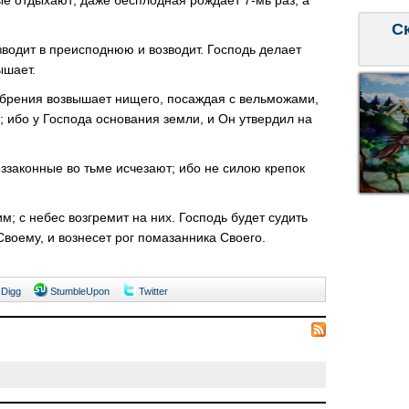
С
зводит в преисподнюю и возводит. Господь делает
ышает.
 брения возвышает нищего, посаждая с вельможами,
; ибо у Господа основания земли, и Он утвердил на
ззаконные во тьме исчезают; ибо не силою крепок
; с небес возгремит на них. Господь будет судить
Своему, и вознесет рог помазанника Своего.
Digg
StumbleUpon
Twitter