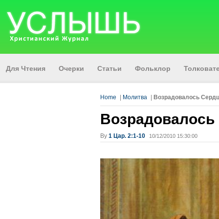
Для Чтения
Очерки
Статьи
Фольклор
Толкова
Home
|
Молитвa
|
Возрадовалось Сердц
Возрадовалось 
By
1 Цар. 2:1-10
10/12/2010 15:30:00