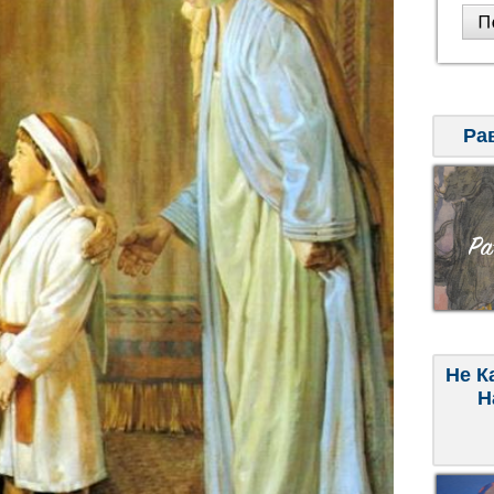
Ра
Не К
Н