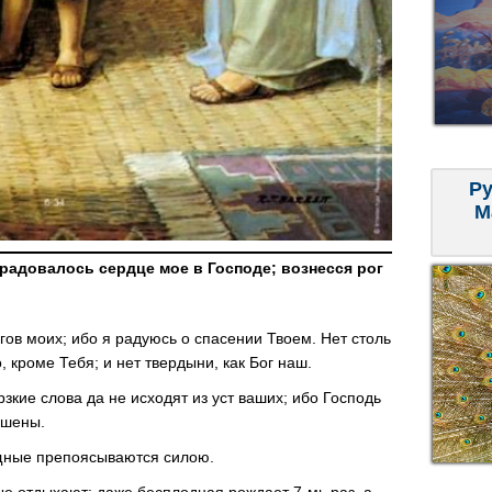
Ру
М
радовалось сердце мое в Господе; вознесся рог
гов моих; ибо я радуюсь о спасении Твоем. Нет столь
о, кроме Тебя; и нет твердыни, как Бог наш.
кие слова да не исходят из уст ваших; ибо Господь
ешены.
щные препоясываются силою.
ые отдыхают; даже бесплодная рождает 7-мь раз, а