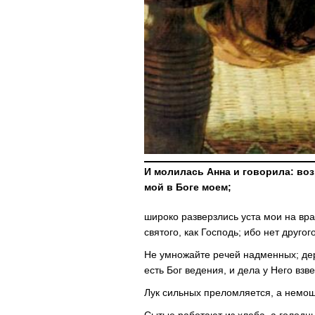
И молилась Анна и говорила: воз
мой в Боге моем;
широко разверзлись уста мои на вра
святого, как Господь; ибо нет другог
Не умножайте речей надменных; дерз
есть Бог ведения, и дела у Него взв
Лук сильных преломляется, а немо
Сытые работают из хлеба, а голодн