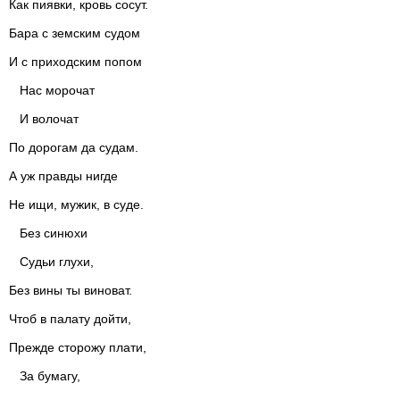
Как пиявки, кровь сосут.
Бара с земским судом
И с приходским попом
Нас морочат
И волочат
По дорогам да судам.
А уж правды нигде
Не ищи, мужик, в суде.
Без синюхи
Судьи глухи,
Без вины ты виноват.
Чтоб в палату дойти,
Прежде сторожу плати,
За бумагу,