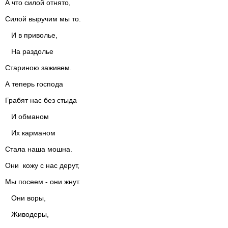
А что силой отнято,
Силой выручим мы то.
И в приволье,
На раздолье
Стариною заживем.
А теперь господа
Грабят нас без стыда
И обманом
Их карманом
Стала наша мошна.
Oни кожу с нас дерут,
Мы посеем - они жнут.
Они воры,
Живодеры,