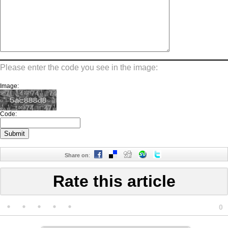
Please enter the code you see in the image:
Image:
Code:
Share on
:
Rate this article
0