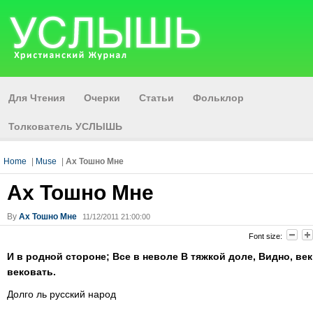
Для Чтения
Очерки
Статьи
Фольклор
Толкователь УСЛЫШЬ
Home
|
Muse
|
Ах Тошно Мне
Ах Тошно Мне
By
Ах Тошно Мне
11/12/2011 21:00:00
Font size:
И в родной стороне; Все в неволе В тяжкой доле, Видно, век
вековать.
Долго ль русский народ