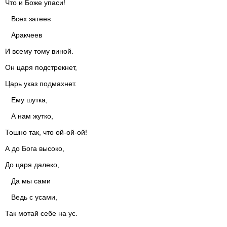
Что и Боже упаси!
Всех затеев
Аракчеев
И всему тому виной.
Он царя подстрекнет,
Царь указ подмахнет.
Ему шутка,
А нам жутко,
Тошно так, что ой-ой-ой!
А до Бога высоко,
До царя далеко,
Да мы сами
Ведь с усами,
Так мотай себе на ус.