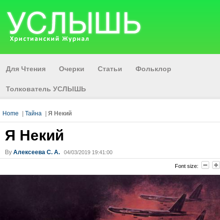
Для Чтения
Очерки
Статьи
Фольклор
Толкователь УСЛЫШЬ
Home
|
Тайна
|
Я Некий
Я Некий
By
Алексеева С. А.
04/03/2019 19:41:00
Font size: