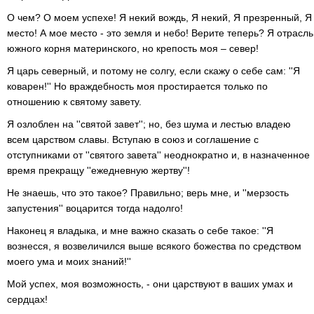
О чем? О моем успехе! Я некий вождь, Я некий, Я презренный, Я
место! А мое место - это земля и небо! Верите теперь? Я отрасль
южного корня материнского, но крепость моя – север!
Я царь северный, и потому не солгу, если скажу о себе сам: ''Я
коварен!'' Но враждебность моя простирается только по
отношению к святому завету.
Я озлоблен на ''святой завет''; но, без шума и лестью владею
всем царством славы. Вступаю в союз и соглашение с
отступниками от ''святого завета'' неоднократно и, в назначенное
время прекращу ''ежедневную жертву''!
Не знаешь, что это такое? Правильно; верь мне, и ''мерзость
запустения'' воцарится тогда надолго!
Наконец я владыка, и мне важно сказать о себе такое: ''Я
вознесся, я возвеличился выше всякого божества по средством
моего ума и моих знаний!''
Мой успех, моя возможность, - они царствуют в ваших умах и
сердцах!