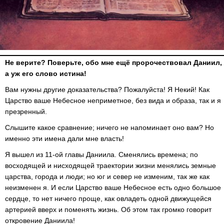
Не верите? Поверьте, обо мне ещё пророчествовал Даниил,
а уж его слово истина!
Вам нужны другие доказательства? Пожалуйста! Я Некий! Как
Царство ваше Небесное неприметное, без вида и образа, так и я
презренный.
Слышите какое сравнение; ничего не напоминает оно вам? Но
именно эти имена дали мне власть!
Я вышел из 11-ой главы Даниила. Сменялись времена; по
восходящей и нисходящей траектории жизни менялись земные
царства, города и люди; но юг и север не изменим, так же как
неизменен я. И если Царство ваше Небесное есть одно большое
сердце, то нет ничего проще, как овладеть одной движущейся
артерией вверх и поменять жизнь. Об этом так громко говорит
откровение Даниила!