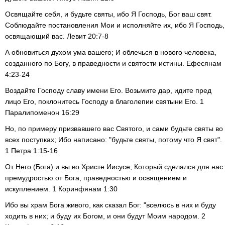
Освящайте себя, и будьте святы, ибо Я Господь, Бог ваш свят.
Соблюдайте постановления Мои и исполняйте их, ибо Я Господь,
освящающий вас. Левит 20:7-8
А обновиться духом ума вашего; И облечься в нового человека,
созданного по Богу, в праведности и святости истины. Ефесянам
4:23-24
Воздайте Господу славу имени Его. Возьмите дар, идите пред
лицо Его, поклонитесь Господу в благолепии святыни Его. 1
Паралипоменон 16:29
Но, по примеру призвавшего вас Святого, и сами будьте святы во
всех поступках; Ибо написано: "будьте святы, потому что Я свят".
1 Петра 1:15-16
От Него (Бога) и вы во Христе Иисусе, Который сделался для нас
премудростью от Бога, праведностью и освящением и
искуплением. 1 Коринфянам 1:30
Ибо вы храм Бога живого, как сказал Бог: "вселюсь в них и буду
ходить в них; и буду их Богом, и они будут Моим народом. 2