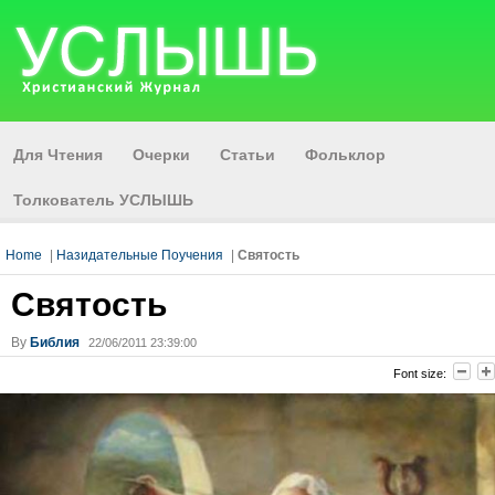
Для Чтения
Очерки
Статьи
Фольклор
Толкователь УСЛЫШЬ
Home
|
Назидательные Поучения
|
Святость
Святость
By
Библия
22/06/2011 23:39:00
Font size: