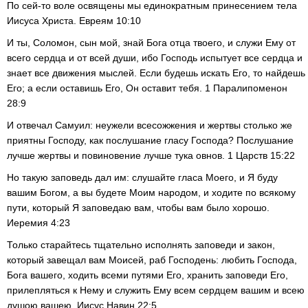
По сей-то воле освящены мы единократным принесением тела
Иисуса Христа. Евреям 10:10
И ты, Соломон, сын мой, знай Бога отца твоего, и служи Ему от
всего сердца и от всей души, ибо Господь испытует все сердца и
знает все движения мыслей. Если будешь искать Его, то найдешь
Его; а если оставишь Его, Он оставит тебя. 1 Паралипоменон
28:9
И отвечал Самуил: неужели всесожжения и жертвы столько же
приятны Господу, как послушание гласу Господа? Послушание
лучше жертвы и повиновение лучше тука овнов. 1 Царств 15:22
Но такую заповедь дал им: слушайте гласа Моего, и Я буду
вашим Богом, а вы будете Моим народом, и ходите по всякому
пути, который Я заповедаю вам, чтобы вам было хорошо.
Иеремия 4:23
Только старайтесь тщательно исполнять заповеди и закон,
который завещал вам Моисей, раб Господень: любить Господа,
Бога вашего, ходить всеми путями Его, хранить заповеди Его,
прилепляться к Нему и служить Ему всем сердцем вашим и всею
душою вашею. Иисус Навин 22:5