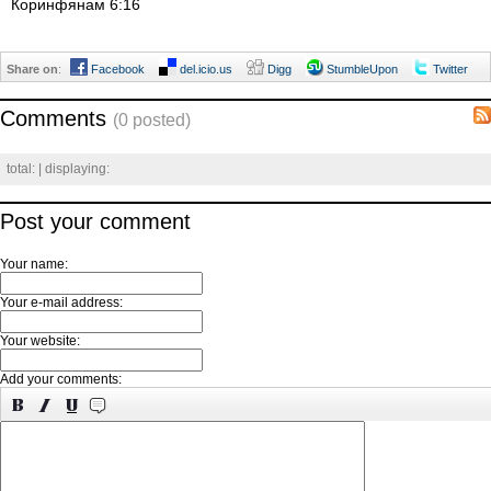
Коринфянам 6:16
Share on
:
Facebook
del.icio.us
Digg
StumbleUpon
Twitter
Comments
(0 posted)
total:
| displaying:
Post your comment
Your name:
Your e-mail address:
Your website:
Add your comments: