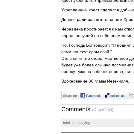
Крест укрепили. Упрямые железные г
Укрепленный крест сделался добыч
Дерево ради распятого на нем Хрис
Через века простирается к нам ство
народ, несущий на себе посмеяние,
Но, Господь Бог говорит: "Я поднял 
сами понесут срам свой."
Это значит что скоро, жертвенное д
будет уже более слышно посмеяния 
понесут уже на себе ни дерево, ни 
Вдохновениe 36 главы Иезекииля.
Share on
:
Facebook
del.icio.us
Comments
(0 posted)
total:
| displaying: