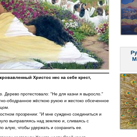
Ру
М
ровавленный Христос нес на себе крест,
ю. Дерево протестовало: "Не для казни я выросло."
тно-ободранное жёсткою рукою и жестоко обсеченное
рцом.
достном прозрении: "И мне суждено соединиться и
нуло выправляясь над землею и, сливаясь с
о алую, чтобы удержать и coхранить ее.