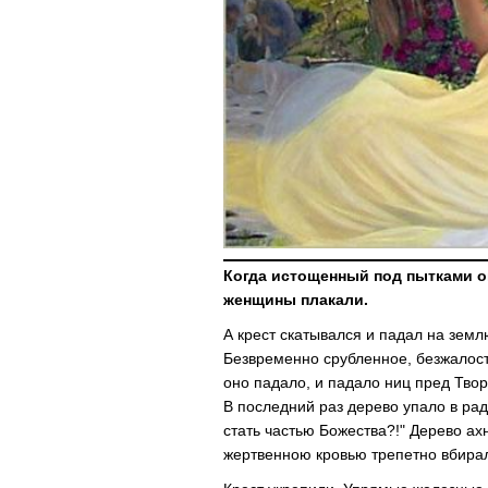
Когда истощенный под пытками ок
женщины плакали.
А крест скатывался и падал на земл
Безвременно срубленное, безжалос
оно падало, и падало ниц пред Тво
В последний раз дерево упало в ра
стать частью Божества?!" Дерево ах
жертвенною кровью трепетно вбирал