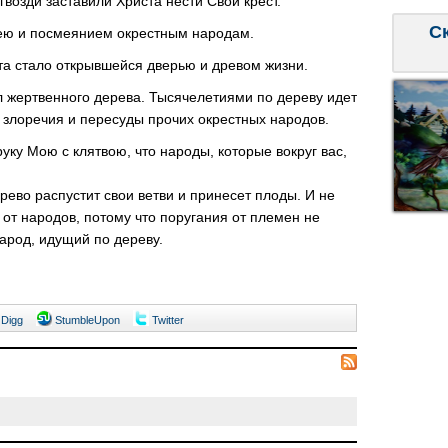
возди заставили Христа нести Свой крест.
С
ею и посмеянием окрестным народам.
та стало открывшейся дверью и древом жизни.
л жертвенного дeрева. Тысячелетиями по дереву идет
 злоречия и пересуды прочих окрестных народов.
руку Мою с клятвою, что народы, которые вокруг вас,
ерево распустит свои ветви и принесет плоды. И не
от народов, потому что поругания от племен не
народ, идущий по дереву.
Digg
StumbleUpon
Twitter