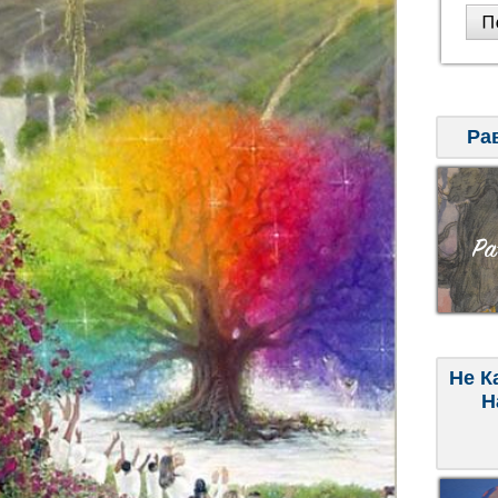
Ра
Не К
Н