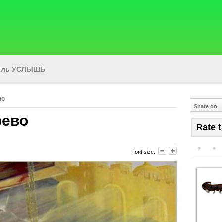
тель УСЛЫШЬ
во
Share on
:
рево
Rate t
Font size: