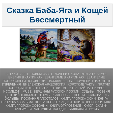
Сказка Баба-Яга и Кощей
Бессмертный
ВЕТХИЙ ЗАВЕТ
НОВЫЙ ЗАВЕТ
ДОЧЕРИ СИОНА
КНИГА ПСАЛМОВ
БИБЛИЯ В КАРТИНКАХ
ЕВАНГЕЛИЕ В КАРТИНКАХ
ЕВАНГЕЛИЕ
ПОСЛОВИЦЫ И ПОГОВОРКИ
НАЗИДАТЕЛЬНЫЕ ПОУЧЕНИЯ
ИЗЯЩНЫЕ
ИЗРЕЧЕНИЯ
БИБЛЕЙСКАЯ АРХЕОЛОГИЯ
КОРОТКИЕ ФАКТЫ
ПРИТЧИ
ВОПРОСЫ И ОТВЕТЫ
ЗНАЕШЬ ЛИ
МОЛИТВA
ТАЙНА
СИМВОЛ
ИССЛЕДУЙ
MUSE
ВЕРШИНЫ РУССКОЙ ПОЭЗИИ
СУДЬБЫ
ПОЭЗИЯ
ДЕТСКИЙ ФОЛЬКЛОР
ФОРМУЛА ЗДОРОВЬЕ
ПЕСНЯ
ТОЛКОВАТЕЛЬ
УСЛЫШЬ
ПОСЛАНИЯ АПОСТОЛОВ
КНИГА ПРОРОКА ОСИИ
КНИГА
ПРОРОКА АВВАКУМА
КНИГА ПРОРОКА АВДИЯ
КНИГА ПРОРОКА ИОИЛЯ
КНИГА ПРОРОКА СОФОНИИ
КНИГА ОТКРОВЕНИЕ
ЮМОР
СКАЗКИ
ПРИБАУТКИ
ЧАСТУШКИ
ЗАГАДКИ
БАЛЛАДЫ И ПОЭМЫ