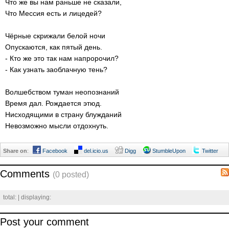
Что же вы нам раньше не сказали,
Что Мессия есть и лицедей?
Чёрные скрижали белой ночи
Опускаются, как пятый день.
- Кто же это так нам напророчил?
- Как узнать заоблачную тень?
Волшебством туман неопознаний
Время дал. Рождается этюд.
Нисходящими в страну блужданий
Невозможно мысли отдохнуть.
Share on
:
Facebook
del.icio.us
Digg
StumbleUpon
Twitter
Comments
(0 posted)
total:
| displaying:
Post your comment