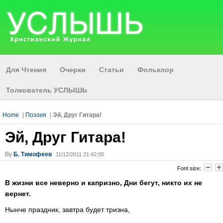
Для Чтения
Очерки
Статьи
Фольклор
Толкователь УСЛЫШЬ
Home
|
Поэзия
|
Эй, Друг Гитара!
Эй, Друг Гитара!
By
Б. Тимофеев
11/12/2011 21:42:00
Font size:
В жизни все неверно и капризно, Дни бегут, никто их не
вернет.
Нынче праздник, завтра будет тризна,