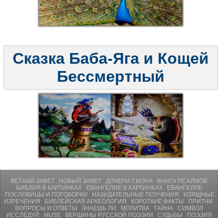
Сказка Баба-Яга и Кощей
Бессмертный
ВЕТХИЙ ЗАВЕТ
НОВЫЙ ЗАВЕТ
ДОЧЕРИ СИОНА
КНИГА ПСАЛМОВ
БИБЛИЯ В КАРТИНКАХ
ЕВАНГЕЛИЕ В КАРТИНКАХ
ЕВАНГЕЛИЕ
ПОСЛОВИЦЫ И ПОГОВОРКИ
НАЗИДАТЕЛЬНЫЕ ПОУЧЕНИЯ
ИЗЯЩНЫЕ
ИЗРЕЧЕНИЯ
БИБЛЕЙСКАЯ АРХЕОЛОГИЯ
КОРОТКИЕ ФАКТЫ
ПРИТЧИ
ВОПРОСЫ И ОТВЕТЫ
ЗНАЕШЬ ЛИ
МОЛИТВA
ТАЙНА
СИМВОЛ
ИССЛЕДУЙ
MUSE
ВЕРШИНЫ РУССКОЙ ПОЭЗИИ
СУДЬБЫ
ПОЭЗИЯ