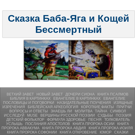
Сказка Баба-Яга и Кощей
Бессмертный
ВЕТХИЙ ЗАВЕТ
НОВЫЙ ЗАВЕТ
ДОЧЕРИ СИОНА
КНИГА ПСАЛМОВ
БИБЛИЯ В КАРТИНКАХ
ЕВАНГЕЛИЕ В КАРТИНКАХ
ЕВАНГЕЛИЕ
ПОСЛОВИЦЫ И ПОГОВОРКИ
НАЗИДАТЕЛЬНЫЕ ПОУЧЕНИЯ
ИЗЯЩНЫЕ
ИЗРЕЧЕНИЯ
БИБЛЕЙСКАЯ АРХЕОЛОГИЯ
КОРОТКИЕ ФАКТЫ
ПРИТЧИ
ВОПРОСЫ И ОТВЕТЫ
ЗНАЕШЬ ЛИ
МОЛИТВA
ТАЙНА
СИМВОЛ
ИССЛЕДУЙ
MUSE
ВЕРШИНЫ РУССКОЙ ПОЭЗИИ
СУДЬБЫ
ПОЭЗИЯ
ДЕТСКИЙ ФОЛЬКЛОР
ФОРМУЛА ЗДОРОВЬЕ
ПЕСНЯ
ТОЛКОВАТЕЛЬ
УСЛЫШЬ
ПОСЛАНИЯ АПОСТОЛОВ
КНИГА ПРОРОКА ОСИИ
КНИГА
ПРОРОКА АВВАКУМА
КНИГА ПРОРОКА АВДИЯ
КНИГА ПРОРОКА ИОИЛЯ
КНИГА ПРОРОКА СОФОНИИ
КНИГА ОТКРОВЕНИЕ
ЮМОР
СКАЗКИ