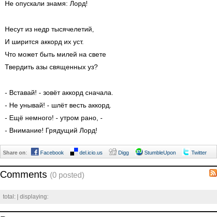
Не опускали знамя: Лорд!
Несут из недр тысячелетий,
И ширится аккорд их уст.
Что может быть милей на свете
Твердить азы священных уз?
- Вставай! - зовёт аккорд сначала.
- Не унывай! - шлёт весть аккорд.
- Ещё немного! - утром рано, -
- Внимание! Грядущий Лорд!
Share on
:
Facebook
del.icio.us
Digg
StumbleUpon
Twitter
Comments
(0 posted)
total:
| displaying: