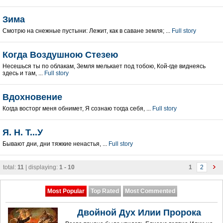
Зима
Смотрю на снежные пустыни: Лежит, как в саване земля; ...
Full story
Когда Воздушною Стезею
Несешься ты по облакам, Земля мелькает под тобою, Кой-где виднеясь
здесь и там, ...
Full story
Вдохновение
Когда восторг меня обнимет, Я сознаю тогда себя, ...
Full story
Я. Н. Т...У
Бывают дни, дни тяжкие ненастья, ...
Full story
total:
11
| displaying:
1 - 10
1
2
Most Popular
Top Rated
Most Commented
Двойной Дух Илии Пророка