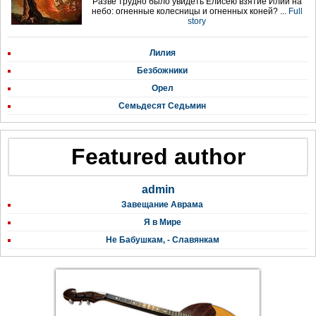
Разве трудно было увидеть Елисею взятие Илии на
небо: огненные колесницы и огненных коней? ...
Full
story
Лилия
Безбожники
Орел
Семьдесят Седьмин
Featured author
admin
Завещание Аврама
Я в Мире
Не Бабушкам, - Славянкам