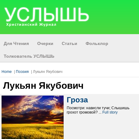
Для Чтения
Очерки
Статьи
Фольклор
Толкователь УСЛЫШЬ
Home
|
Поэзия
| Лукьян Якубович
Лукьян Якубович
Гроза
Посмотри: нависли тучи; Слышишь
грохот громовой? ...
Full story