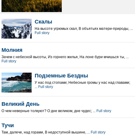
Скалы
На высоте угрюмых скал, В объятьях матери-природы, ...
Full story
Молния
Зачем с небесной высоты, Из горнего жилья, На лоне бури мчишься ты, ...
Full story
Подземные Бездны
У нас под стопами; Небесные громы у нас над главами;
...
Full story
Великий День
О чем неверные толкуют? О дне великом, дне чудес; ...
Full story
Тучи
Там, далече, над горами, В недоступной вышине, ...
Full story