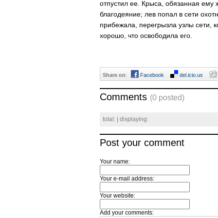
отпустил ее. Крыса, обязанная ему 
благодеяние; лев попал в сети охот
прибежала, перегрызла узлы сети, к
хорошо, что освободила его.
Share on
:
Facebook
del.icio.us
Comments
(0 posted)
total:
| displaying:
Post your comment
Your name:
Your e-mail address:
Your website:
Add your comments: