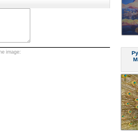
the image:
Ру
М