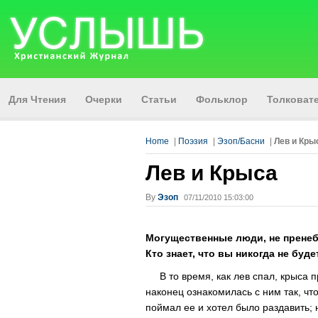
Для Чтения
Очерки
Статьи
Фольклор
Толкова
Home
|
Поэзия
|
Эзоп/Басни
|
Лев и Кры
Лев и Крыса
By
Эзоп
07/11/2010 15:03:00
Могущественные люди, не пренеб
Кто знает, что вы никогда не бу
В то время, как лев спал, крыса пр
наконец ознакомилась с ним так, что
поймал ее и хотел было раздавить; н