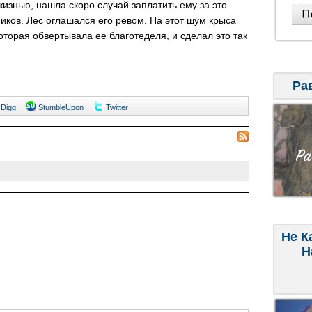
жизнью, нашла скоро случай заплатить ему за это
ников. Лес оглашался его ревом. На этот шум крыса
оторая обвертывала ее благотеделя, и сделал это так
Ра
Digg
StumbleUpon
Twitter
Не К
Н