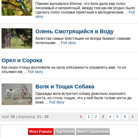
Павлин жаловался Юноне, что боги дали ему голос
пискливый и неприятный, между тем как им угодно было
сделать голос соловья приятным и мелодическим. ...
Full
story
Олень Смотрящийся в Воду
Качества самые блестящие не всегда бывают самыми
полезными. ...
Full story
Орел и Сорока
Как скоро птицы возложили на орла обязанность управлять ими, то он
объявил им, ...
Full story
Волк и Тощая Собака
Однажды волк встретил собаку довольно хорошего
роста, но столь тощую, что у ней были только кости да
кожа. ...
Full story
total:
56
| displaying:
21 - 30
1
2
3
4
5
6
Most Popular
Top Rated
Most Commented