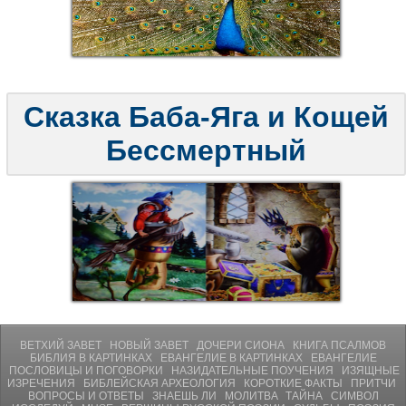
Сказка Баба-Яга и Кощей
Бессмертный
ВЕТХИЙ ЗАВЕТ
НОВЫЙ ЗАВЕТ
ДОЧЕРИ СИОНА
КНИГА ПСАЛМОВ
БИБЛИЯ В КАРТИНКАХ
ЕВАНГЕЛИЕ В КАРТИНКАХ
ЕВАНГЕЛИЕ
ПОСЛОВИЦЫ И ПОГОВОРКИ
НАЗИДАТЕЛЬНЫЕ ПОУЧЕНИЯ
ИЗЯЩНЫЕ
ИЗРЕЧЕНИЯ
БИБЛЕЙСКАЯ АРХЕОЛОГИЯ
КОРОТКИЕ ФАКТЫ
ПРИТЧИ
ВОПРОСЫ И ОТВЕТЫ
ЗНАЕШЬ ЛИ
МОЛИТВA
ТАЙНА
СИМВОЛ