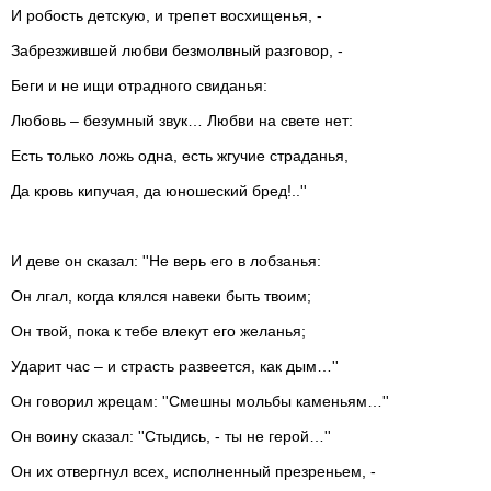
И робость детскую, и трепет восхищенья, -
Забрезжившей любви безмолвный разговор, -
Беги и не ищи отрадного свиданья:
Любовь – безумный звук… Любви на свете нет:
Есть только ложь одна, есть жгучие страданья,
Да кровь кипучая, да юношеский бред!..''
И деве он сказал: ''Не верь его в лобзанья:
Он лгал, когда клялся навеки быть твоим;
Он твой, пока к тебе влекут его желанья;
Ударит час – и страсть развеется, как дым…''
Он говорил жрецам: ''Смешны мольбы каменьям…''
Он воину сказал: ''Стыдись, - ты не герой…''
Он их отвергнул всех, исполненный презреньем, -