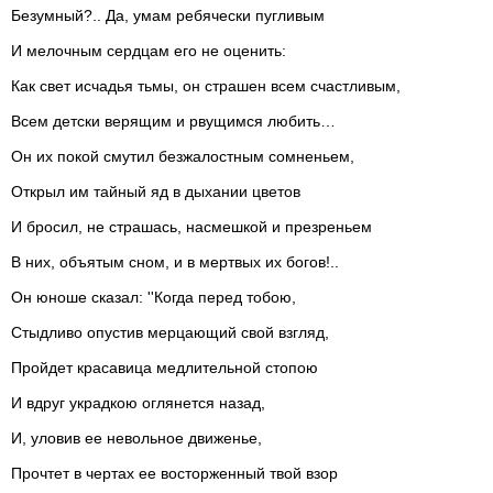
Безумный?.. Да, умам ребячески пугливым
И мелочным сердцам его не оценить:
Как свет исчадья тьмы, он страшен всем счастливым,
Всем детски верящим и рвущимся любить…
Он их покой смутил безжалостным сомненьем,
Открыл им тайный яд в дыхании цветов
И бросил, не страшась, насмешкой и презреньем
В них, объятым сном, и в мертвых их богов!..
Он юноше сказал: ''Когда перед тобою,
Стыдливо опустив мерцающий свой взгляд,
Пройдет красавица медлительной стопою
И вдруг украдкою оглянется назад,
И, уловив ее невольное движенье,
Прочтет в чертах ее восторженный твой взор