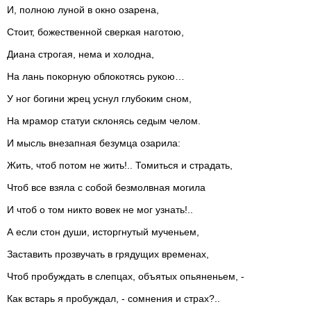
И, полною луной в окно озарена,
Стоит, божественной сверкая наготою,
Диана строгая, нема и холодна,
На лань покорную облокотясь рукою…
У ног богини жрец уснул глубоким сном,
На мрамор статуи склонясь седым челом.
И мысль внезапная безумца озарила:
Жить, чтоб потом не жить!.. Томиться и страдать,
Чтоб все взяла с собой безмолвная могила
И чтоб о том никто вовек не мог узнать!..
А если стон души, исторгнутый мученьем,
Заставить прозвучать в грядущих временах,
Чтоб пробуждать в слепцах, объятых опьяненьем, -
Как встарь я пробуждал, - сомнения и страх?..