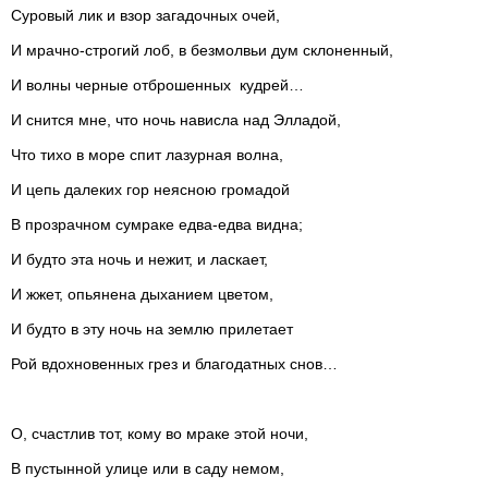
Суровый лик и взор загадочных очей,
И мрачно-строгий лоб, в безмолвьи дум склоненный,
И волны черные отброшенных кудрей…
И снится мне, что ночь нависла над Элладой,
Что тихо в море спит лазурная волна,
И цепь далеких гор неясною громадой
В прозрачном сумраке едва-едва видна;
И будто эта ночь и нежит, и ласкает,
И жжет, опьянена дыханием цветом,
И будто в эту ночь на землю прилетает
Рой вдохновенных грез и благодатных снов…
О, счастлив тот, кому во мраке этой ночи,
В пустынной улице или в саду немом,