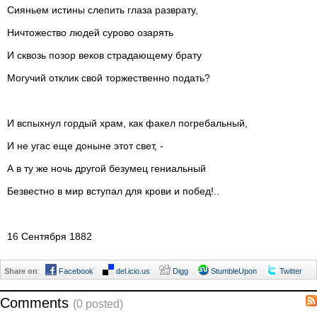
Сияньем истины слепить глаза разврату,
Ничтожество людей сурово озарять
И сквозь позор веков страдающему брату
Могучий отклик свой торжественно подать?
И вспыхнул гордый храм, как факел погребальный,
И не угас еще доныне этот свет, -
А в ту же ночь другой безумец гениальный
Безвестно в мир вступал для крови и побед!..
16 Сентября 1882
Share on
:
Facebook
del.icio.us
Digg
StumbleUpon
Twitter
Comments
(0 posted)