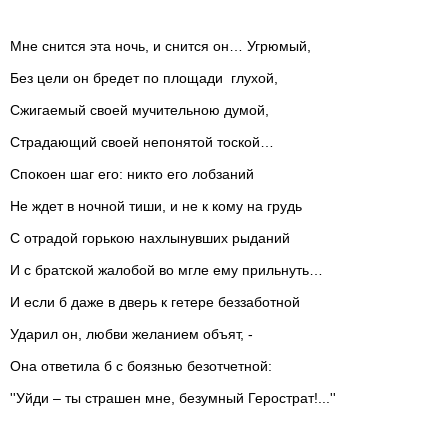
Мне снится эта ночь, и снится он… Угрюмый,
Без цели он бредет по площади глухой,
Сжигаемый своей мучительною думой,
Страдающий своей непонятой тоской…
Спокоен шаг его: никто его лобзаний
Не ждет в ночной тиши, и не к кому на грудь
С отрадой горькою нахлынувших рыданий
И с братской жалобой во мгле ему прильнуть…
И если б даже в дверь к гетере беззаботной
Ударил он, любви желанием объят, -
Она ответила б с боязнью безотчетной:
''Уйди – ты страшен мне, безумный Герострат!...''