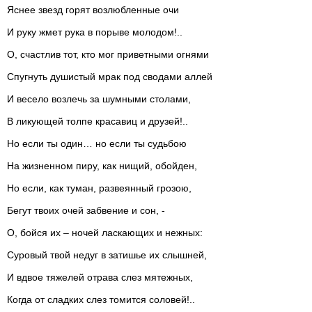
Яснее звезд горят возлюбленные очи
И руку жмет рука в порыве молодом!..
О, счастлив тот, кто мог приветными огнями
Спугнуть душистый мрак под сводами аллей
И весело возлечь за шумными столами,
В ликующей толпе красавиц и друзей!..
Но если ты один… но если ты судьбою
На жизненном пиру, как нищий, обойден,
Но если, как туман, развеянный грозою,
Бегут твоих очей забвение и сон, -
О, бойся их – ночей ласкающих и нежных:
Суровый твой недуг в затишье их слышней,
И вдвое тяжелей отрава слез мятежных,
Когда от сладких слез томится соловей!..