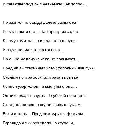
И сам отвергнут был невнемлющей толпой…
По звонкой площади далеко раздаются
Во мгле шаги его… Навстречу, из садов,
К нему томительно и радостно несутся
И звуки пения и говор голосов…
Но он на их призыв чела не подымает…
Пред ним - старинный храм; холодный луч луны,
Скользя по мрамору, из мрака вырывает
Лепной узор колонн и выступы стены…
Он тихо входит внутрь…Глубокой ночи тени
Стоят, таинственно сгустившись по углам.
Вот и алтарь… Пред ним курится фимиам…
Гирлянда алых роз упала на ступени,