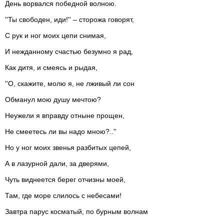
День ворвался победной волною.
''Ты свободен, иди!'' – сторожа говорят,
С рук и ног моих цепи снимая,
И нежданному счастью безумно я рад,
Как дитя, и смеясь и рыдая,
''О, скажите, молю я, не лживый ли сон
Обманул мою душу мечтою?
Неужели я вправду отныне прощен,
Не смеетесь ли вы надо мною?..''
Но у ног моих звенья разбитых цепей,
А в лазурной дали, за дверями,
Чуть виднеется берег отчизны моей,
Там, где море слилось с небесами!
Завтра парус косматый, по бурным волнам