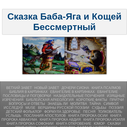
Сказка Баба-Яга и Кощей
Бессмертный
ВЕТХИЙ ЗАВЕТ
НОВЫЙ ЗАВЕТ
ДОЧЕРИ СИОНА
КНИГА ПСАЛМОВ
БИБЛИЯ В КАРТИНКАХ
ЕВАНГЕЛИЕ В КАРТИНКАХ
ЕВАНГЕЛИЕ
ПОСЛОВИЦЫ И ПОГОВОРКИ
НАЗИДАТЕЛЬНЫЕ ПОУЧЕНИЯ
ИЗЯЩНЫЕ
ИЗРЕЧЕНИЯ
БИБЛЕЙСКАЯ АРХЕОЛОГИЯ
КОРОТКИЕ ФАКТЫ
ПРИТЧИ
ВОПРОСЫ И ОТВЕТЫ
ЗНАЕШЬ ЛИ
МОЛИТВA
ТАЙНА
СИМВОЛ
ИССЛЕДУЙ
MUSE
ВЕРШИНЫ РУССКОЙ ПОЭЗИИ
СУДЬБЫ
ПОЭЗИЯ
ДЕТСКИЙ ФОЛЬКЛОР
ФОРМУЛА ЗДОРОВЬЕ
ПЕСНЯ
ТОЛКОВАТЕЛЬ
УСЛЫШЬ
ПОСЛАНИЯ АПОСТОЛОВ
КНИГА ПРОРОКА ОСИИ
КНИГА
ПРОРОКА АВВАКУМА
КНИГА ПРОРОКА АВДИЯ
КНИГА ПРОРОКА ИОИЛЯ
КНИГА ПРОРОКА СОФОНИИ
КНИГА ОТКРОВЕНИЕ
ЮМОР
СКАЗКИ