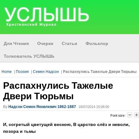
Для Чтения
Очерки
Статьи
Фольклор
Толкователь УСЛЫШЬ
Home
|
Поэзия
|
Семен Надсон
|
Распахнулись Тажелые Двери Тюрьмы
Распахнулись Тажелые
Двери Тюрьмы
By
Надсон Семен Яковлевич 1862-1887
18/07/2014 15:06:00
Font size:
И, согретый цветущей весною, В царство слёз и неволи,
позора и тьмы