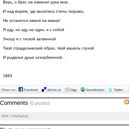
Верь, о брат, не изменит рука мне,
И над морем, где высились стены тюрьмы,
Не останется камня на камне!
Я иду, но иду не один, и с собой
Уношу я с тоской затаенной
Твой страдальческий образ, твой кашель глухой
И рыданья души оскорбленной…
1883
Share on
:
Facebook
del.icio.us
Digg
StumbleUpon
Twitter
Comments
(0 posted)
total:
| displaying: