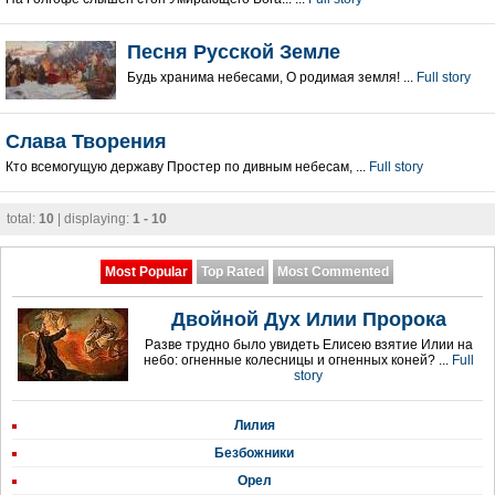
Песня Русской Земле
Будь хранима небесами, О родимая земля! ...
Full story
Слава Творения
Кто всемогущую державу Простер по дивным небесам, ...
Full story
total:
10
| displaying:
1 - 10
Most Popular
Top Rated
Most Commented
Двойной Дух Илии Пророка
Разве трудно было увидеть Елисею взятие Илии на
небо: огненные колесницы и огненных коней? ...
Full
story
Лилия
Безбожники
Орел