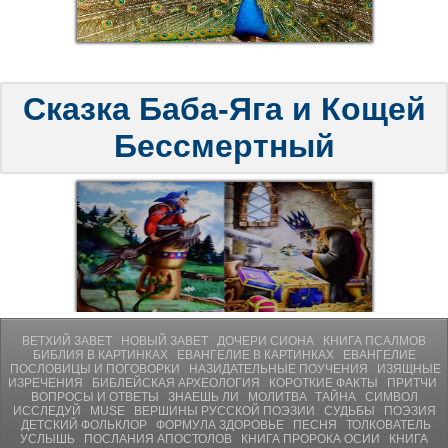
Сказка Баба-Яга и Кощей
Бессмертный
ВЕТХИЙ ЗАВЕТ
НОВЫЙ ЗАВЕТ
ДОЧЕРИ СИОНА
КНИГА ПСАЛМОВ
БИБЛИЯ В КАРТИНКАХ
ЕВАНГЕЛИЕ В КАРТИНКАХ
ЕВАНГЕЛИЕ
ПОСЛОВИЦЫ И ПОГОВОРКИ
НАЗИДАТЕЛЬНЫЕ ПОУЧЕНИЯ
ИЗЯЩНЫЕ
ИЗРЕЧЕНИЯ
БИБЛЕЙСКАЯ АРХЕОЛОГИЯ
КОРОТКИЕ ФАКТЫ
ПРИТЧИ
ВОПРОСЫ И ОТВЕТЫ
ЗНАЕШЬ ЛИ
МОЛИТВA
ТАЙНА
СИМВОЛ
ИССЛЕДУЙ
MUSE
ВЕРШИНЫ РУССКОЙ ПОЭЗИИ
СУДЬБЫ
ПОЭЗИЯ
ДЕТСКИЙ ФОЛЬКЛОР
ФОРМУЛА ЗДОРОВЬЕ
ПЕСНЯ
ТОЛКОВАТЕЛЬ
УСЛЫШЬ
ПОСЛАНИЯ АПОСТОЛОВ
КНИГА ПРОРОКА ОСИИ
КНИГА