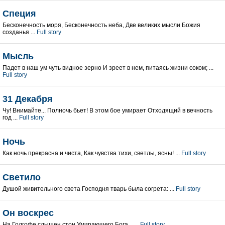
Специя
Бесконечность моря, Бесконечность неба, Две великих мысли Божия
созданья ...
Full story
Мысль
Падет в наш ум чуть видное зерно И зреет в нем, питаясь жизни соком; ...
Full story
31 Декабря
Чу! Внимайте... Полночь бьет! В этом бое умирает Отходящий в вечность
год ...
Full story
Ночь
Как ночь прекрасна и чиста, Как чувства тихи, светлы, ясны! ...
Full story
Светило
Душой живительного света Господня тварь была согрета: ...
Full story
Он воскрес
На Голгофе слышен стон Умирающего Бога... ...
Full story