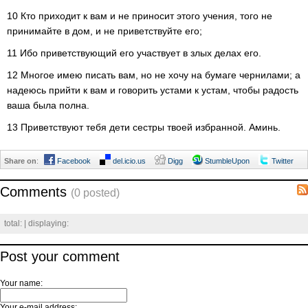
10 Кто приходит к вам и не приносит этого учения, того не
принимайте в дом, и не приветствуйте его;
11 Ибо приветствующий его участвует в злых делах его.
12 Многое имею писать вам, но не хочу на бумаге чернилами; а
надеюсь прийти к вам и говорить устами к устам, чтобы радость
ваша была полна.
13 Приветствуют тебя дети сестры твоей избранной. Аминь.
Share on
:
Facebook
del.icio.us
Digg
StumbleUpon
Twitter
Comments
(0 posted)
total:
| displaying:
Post your comment
Your name:
Your e-mail address: