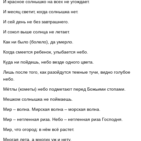
И красное солнышко на всех не угождает.
И месяц светит, когда солнышка нет.
И сей день не без завтрашнего.
И сокол выше солнца не летает.
Как ни было (болело), да умерло.
Когда смеется ребенок, улыбается небо.
Куда ни пойдешь, небо везде одного цвета.
Лишь после того, как разойдутся темные тучи, видно голубое
небо.
Мётлы (кометы) небо подметают перед Божьими стопами.
Мешком солнышка не поймаешь.
Мир – волна. Мирская волна – морская волна.
Мир – нетленная риза. Небо – нетленная риза Господня.
Мир, что огород: в нём всё растет.
Многая лета, а многих уж и нету.