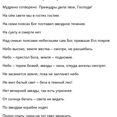
Мудрено сотворено. Премудры дела твои, Господи!
На сём свете мы в гостях гостим.
На семи поясах Бог поставил звездное течение.
На суету и смерти нет.
Над семью поясами небесными сам Бог, превыше Его покров.
Небо высоко, земля жeстка – смотри, не расшибись.
Небо – престол Бога, земля – подножие.
Небо – терем Божий; звезды – окна, откуда ангелы смотрят.
Не засмеется земля, пока не заплачет небо.
Не мил белый свет – беги в темный лес!
Нет вечерней звезды, так есть утренняя.
От солнца бегать – света не видать.
По звездам корабли ходят.
Полно спать: пора на тот свет запасать.