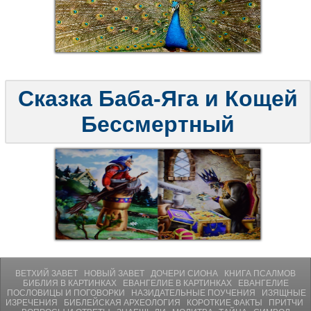
Сказка Баба-Яга и Кощей
Бессмертный
ВЕТХИЙ ЗАВЕТ
НОВЫЙ ЗАВЕТ
ДОЧЕРИ СИОНА
КНИГА ПСАЛМОВ
БИБЛИЯ В КАРТИНКАХ
ЕВАНГЕЛИЕ В КАРТИНКАХ
ЕВАНГЕЛИЕ
ПОСЛОВИЦЫ И ПОГОВОРКИ
НАЗИДАТЕЛЬНЫЕ ПОУЧЕНИЯ
ИЗЯЩНЫЕ
ИЗРЕЧЕНИЯ
БИБЛЕЙСКАЯ АРХЕОЛОГИЯ
КОРОТКИЕ ФАКТЫ
ПРИТЧИ