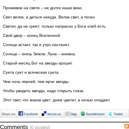
Проживем на свете – не долги наши веки.
Свет велик, а деться некуда. Велик свет, а тесен.
Светит, да не греет; только напрасно у Бога хлеб есть.
Свой двор – конец Вселенной.
Солнце встает, так и утро настанет.
Солнце – князь Земли, Луна – княжна.
Старый месяц Бог на звезды крошит.
Суета сует и всяческая суета.
Чем ночь черней, тем ярче звезды.
Чтобы увидеть звезды, надо открыть глаза.
Этот свет, что маков цвет: днем цветет, а ночью опадает.
Share on
:
Facebook
del.icio.us
Digg
StumbleUpon
Twitter
Comments
(0 posted)