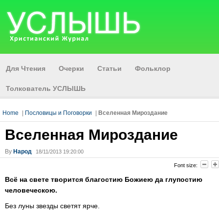
Для Чтения
Очерки
Статьи
Фольклор
Толкователь УСЛЫШЬ
Home
|
Пословицы и Поговорки
|
Вселенная Мироздание
Вселенная Мироздание
By
Народ
18/11/2013 19:20:00
Font size:
Всё на свете творится благостию Божиею да глупостию
человеческою.
Без луны звезды светят ярче.