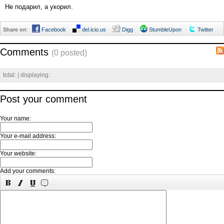
Не подарил, а укорил.
Share on
:
Facebook
del.icio.us
Digg
StumbleUpon
Twitter
Comments
(0 posted)
total:
| displaying:
Post your comment
Your name:
Your e-mail address:
Your website:
Add your comments: