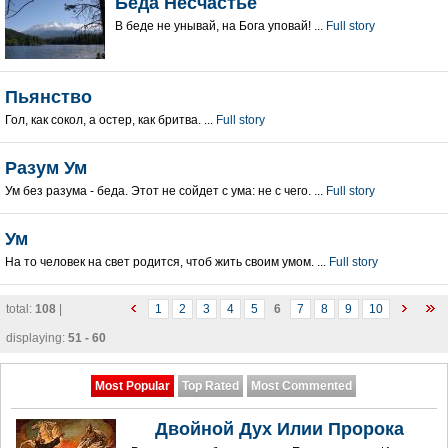
Беда Несчастье
В беде не унывай, на Бога уповай! ...
Full story
Пьянство
Гол, как сокол, а остер, как бритва. ...
Full story
Разум Ум
Ум без разума - беда. Этот не сойдет с ума: не с чего. ...
Full story
Ум
На то человек на свет родится, чтоб жить своим умом. ...
Full story
total:
108
|
1
2
3
4
5
6
7
8
9
10
displaying:
51 - 60
Most Popular
Top Rated
Most Commented
Двойной Дух Илии Пророка