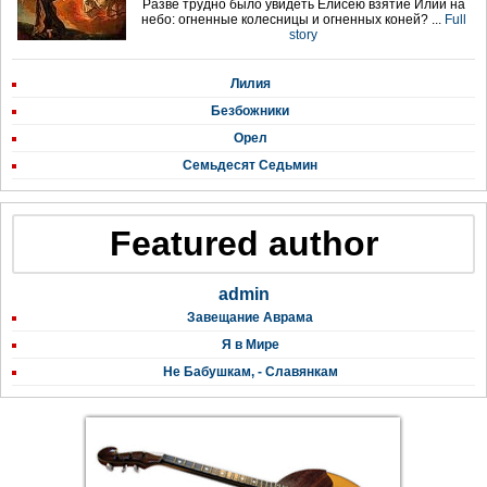
Разве трудно было увидеть Елисею взятие Илии на
небо: огненные колесницы и огненных коней? ...
Full
story
Лилия
Безбожники
Орел
Семьдесят Седьмин
Featured author
admin
Завещание Аврама
Я в Мире
Не Бабушкам, - Славянкам