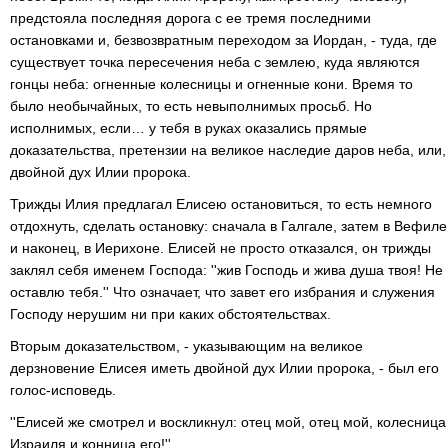
предстояла последняя дорога с ее тремя последними
остановками и, безвозвратным переходом за Иордан, - туда, где
существует точка пересечения неба с землею, куда являются
гонцы неба: огненные колесницы и огненные кони. Время то
было необычайных, то есть невыполнимых просьб. Но
исполнимых, если… у тебя в руках оказались прямые
доказательства, претензии на великое наследие даров неба, или,
двойной дух Илии пророка.
Трижды Илия предлагал Елисею остановиться, то есть немного
отдохнуть, сделать остановку: сначала в Галгале, затем в Вефиле
и наконец, в Иерихоне. Елисей не просто отказался, он трижды
заклял себя именем Господа: ''жив Господь и жива душа твоя! Не
оставлю тебя.'' Что означает, что завет его избрания и служения
Господу нерушим ни при каких обстоятельствах.
Вторым доказательством, - указывающим на великое
дерзновение Елисея иметь двойной дух Илии пророка, - был его
голос-исповедь.
''Елисей же смотрел и воскликнул: отец мой, отец мой, колесница
Израиля и конница его!''