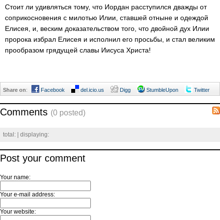
Стоит ли удивляться тому, что Иордан расступился дважды от
соприкосновения с милотью Илии, ставшей отныне и одеждой
Елисея, и, веским доказательством того, что двойной дух Илии
пророка избрал Елисея и исполнил его просьбы, и стал великим
прообразом грядущей славы Иисуса Христа!
Share on
:
Facebook
del.icio.us
Digg
StumbleUpon
Twitter
Comments
(0 posted)
total:
| displaying:
Post your comment
Your name:
Your e-mail address:
Your website: