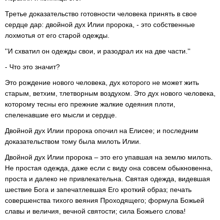
Третье доказательство готовности человека принять в свое
сердце дар: двойной дух Илии пророка, - это собственные
лохмотья от его старой одежды.
''И схватил он одежды свои, и разодрал их на две части.''
- Что это значит?
Это рождение нового человека, дух которого не может жить
старым, ветхим, тлетворным воздухом. Это дух нового человека,
которому тесны его прежние жалкие одеяния плоти,
спеленавшие его мысли и сердце.
Двойной дух Илии пророка опочил на Елисее; и последним
доказательством тому была милоть Илии.
Двойной дух Илии пророка – это его упавшая на землю милоть.
Не простая одежда, даже если с виду она совсем обыкновенна,
проста и далеко не привлекательна. Святая одежда, видевшая
шествие Бога и запечатлевшая Его кроткий образ; печать
совершенства тихого веяния Проходящего; формула Божьей
славы и величия, вечной святости; сила Божьего слова!