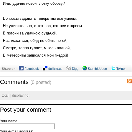
Или, удачно новой глотку оборву?
Вопросы задавать теперь мы все умеем,
Не удивительно, с тех пор, как все стареем
В погони за удачною судьбой,
Расплакаться, обид не сбить ногой;
Смотри, толпа гуляет, мысль волной,
В метеориты записался мой гнедой!
Share on
:
Facebook
del.icio.us
Digg
StumbleUpon
Twitter
Comments
(0 posted)
total:
| displaying:
Post your comment
Your name:
Your e-mail address: