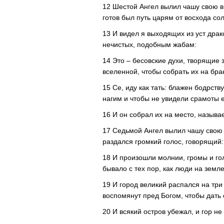
12 Шестой Ангел вылил чашу свою в 
готов был путь царям от восхода со
13 И видел я выходящих из уст драко
нечистых, подобным жабам:
14 Это – бесовские духи, творящие 
вселенной, чтобы собрать их на бра
15 Се, иду как тать: блажен бодрст
нагим и чтобы не увидели срамоты е
16 И он собрал их на место, назыв
17 Седьмой Ангел вылил чашу свою н
раздался громкий голос, говорящий
18 И произошли молнии, громы и гол
бывало с тех пор, как люди на земл
19 И город великий распался на три
воспомянут пред Богом, чтобы дать 
20 И всякий остров убежал, и гор не 