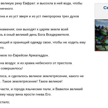
великую реку Евфрат: и высохла в ней вода, чтобы
С
лнечного.
на и из уст зверя и из уст лжепророка трех духов
знамения; они выходят к царям земли всей
нь в оный великий день Бога Вседержителя.
вующий и хранящий одежду свою, чтобы не ходить ему
го.
аемое по-Еврейски Армагеддон.
а воздух: и из храма небесного от престола
: совершилось!
оса, и сделалось великое землетрясение, какого не
е. Такое землетрясение! Такое великое!
 части, и города языческие пали, и Вавилон великий
ему чашу вина ярости гнева Его.
стало;