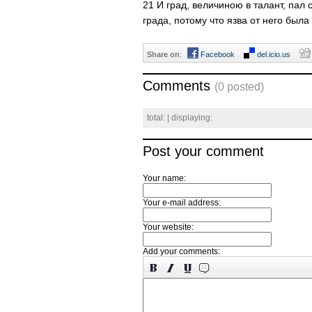
21 И град, величиною в талант, пал 
града, потому что язва от него была
Share on
:
Facebook
del.icio.us
Comments
(0 posted)
total:
| displaying:
Post your comment
Your name:
Your e-mail address:
Your website:
Add your comments: