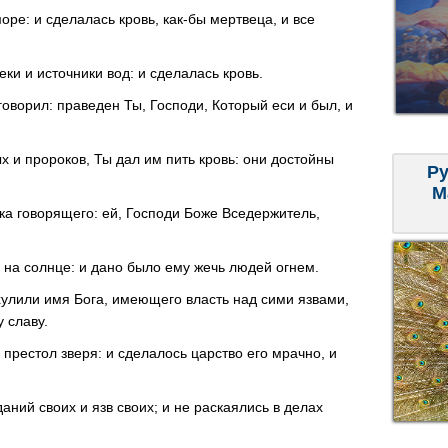
оре: и сделалась кровь, как-бы мертвеца, и все
ки и источники вод: и сделалась кровь.
говорил: праведен Ты, Господи, Который еси и был, и
ых и пророков, Ты дал им пить кровь: они достойны
Ру
М
ка говорящего: ей, Господи Боже Вседержитель,
 на солнце: и дано было ему жечь людей огнем.
хулили имя Бога, имеющего власть над сими язвами,
 славу.
престол зверя: и сделалось царство его мрачно, и
аний своих и язв своих; и не раскаялись в делах