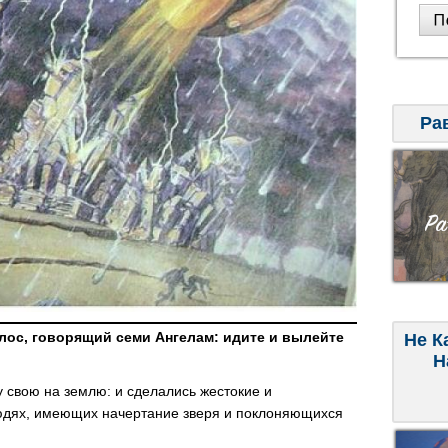
Ра
лос, говорящий семи Ангелам: идите и вылейте
Не К
Н
 свою на землю: и сделались жестокие и
юдях, имеющих начертание зверя и поклоняющихся