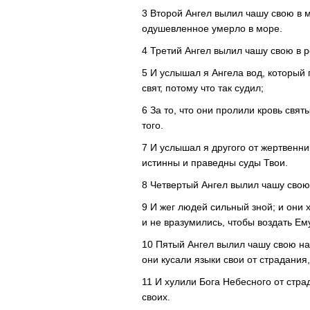
3 Второй Ангел вылил чашу свою в м
одушевленное умерло в море.
4 Третий Ангел вылил чашу свою в ре
5 И услышал я Ангела вод, который 
свят, потому что так судил;
6 За то, что они пролили кровь свят
того.
7 И услышал я другого от жертвенни
истинны и праведны суды Твои.
8 Четвертый Ангел вылил чашу свою
9 И жег людей сильный зной; и они 
и не вразумились, чтобы воздать Ему
10 Пятый Ангел вылил чашу свою на 
они кусали языки свои от страдания,
11 И хулили Бога Небесного от страд
своих.