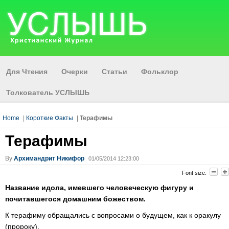
Для Чтения
Очерки
Статьи
Фольклор
Толкователь УСЛЫШЬ
Home
|
Короткие Факты
|
Терафимы
Терафимы
By
Архимандрит Никифор
01/05/2014 12:23:00
Font size:
Название идола, имевшего человеческую фигуру и
почитавшегося домашним божеством.
К терафиму обращались с вопросами о будущем, как к оракулу
(пророку).