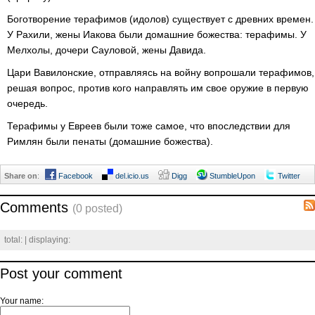
Боготворение терафимов (идолов) существует с древних времен.
У Рахили, жены Иакова были домашние божества: терафимы. У
Мелхолы, дочери Сауловой, жены Давида.
Цари Вавилонские, отправляясь на войну вопрошали терафимов,
решая вопрос, против кого направлять им свое оружие в первую
очередь.
Терафимы у Евреев были тоже самое, что впоследствии для
Римлян были пенаты (домашние божества).
Share on
:
Facebook
del.icio.us
Digg
StumbleUpon
Twitter
Comments
(0 posted)
total:
| displaying:
Post your comment
Your name: