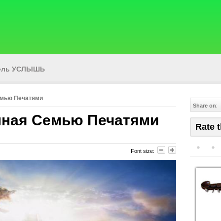
тель УСЛЫШЬ
емью Печатями
Share on
:
нная Семью Печатями
Rate t
Font size: