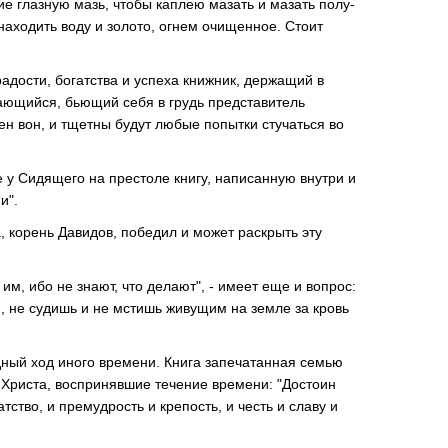
 глазную мазь, чтобы каплею мазать и мазать полу-
 находить воду и золото, огнем очищенное. Cтоит
радости, богатства и успеха книжник, держащий в
кающийся, бьющий себя в грудь представитель
н вон, и тщетны будут любые попытки стучатьcя вo
 у Сидящего на престоле книгу, написанную внутри и
и".
а, корень Давидов, победил и может раскрыть эту
и им, ибо не знают, что делают", - имеет еще и вопрос:
, не судишь и не мстишь живущим на земле за кровь
дный ход иного времени. Книга запечатанная семью
 Христа, воспринявшие течение времени: "Достоин
тство, и премудрость и крепость, и честь и славу и