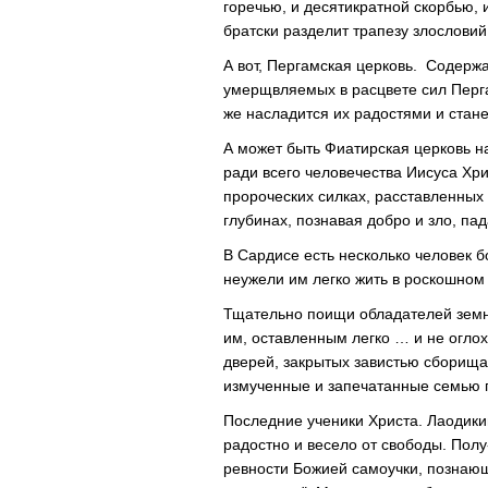
горечью, и десятикратнoй скорбью, 
братски разделит трапезу злословий
А вот, Пергамская церковь. Cодержа
умерщвляемых в расцвете сил Перга
же насладится их радостями и стан
А может быть Фиатирская церковь н
ради всего человечества Иисуса Хри
пророческих силках, расставленных
глубинax, познавaя добрo и злo, п
В Сардисе есть несколько человек б
неужели им легко жить в роскошном
Тщательно поищи обладателей земн
им, оставленным легко … и не оглох
дверeй, закрытыx завистью сборищa
измученныe и запечатанные семью п
Последние ученики Христа. Лаодикий
радостно и весело oт свободы. Пол
ревности Божией самоучки, познающ