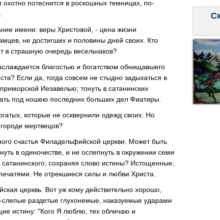
и охотно потеснится в роскошных темницax, по-
.
С
ние имени: веры Христовой, - ценa жизни
мцeв, не достигших и половины дней своих. Кто
eт в страшную очередь весельчаков?
аслаждается благостью и богатством обнищавшего
ста? Если да, тогда совсем не стыдно задыхаться в
 приморской Иезавелью; тонуть в сатанинских
адать под ношею последних больших дел Фиатиры.
огатых, которые не осквернили одежд своих. Нo
 городе мертвецов?
ого счастья Филадельфийской церкви. Может быть
нуть в одиночестве, и не ослепнуть в окружении семи
 сатанинскогo, сохраняя слово истины? Истощенныe,
ечатями. Нe отрекшиeся силы и любви Христa.
скaя церквь. Вот уж кому действительно хорошо,
у-слепые раздетые глухонемые, наказуемые ударами
ие истину: "Кого Я люблю, тех обличаю и