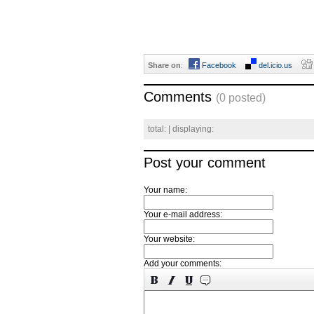
Share on
:
Facebook
del.icio.us
Comments
(0 posted)
total:
| displaying:
Post your comment
Your name:
Your e-mail address:
Your website:
Add your comments: