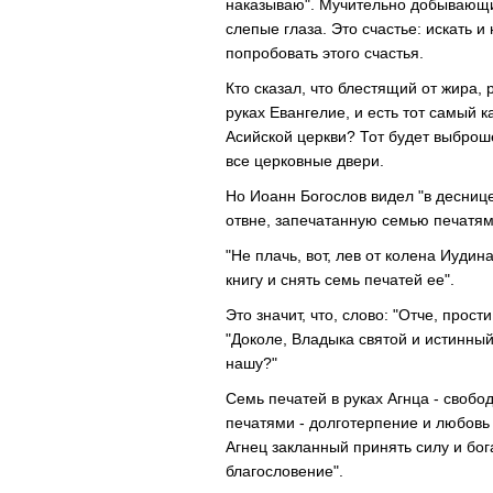
наказываю". Мучительно добывающие
слепые глаза. Это счастье: искать и
попробовать этогo счастья.
Кто сказал, что блестящий от жира, 
руках Евангелие, и есть тот самый 
Аcийской церкви? Тот будет выброше
все церковные двери.
Но Иоанн Богослов видел "в деснице
отвне, запечатанную семью печатям
"Не плачь, вот, лев от колена Иудин
книгу и снять семь печатей ее".
Это значит, что, слово: "Отче, прост
"Доколе, Владыка святой и истинный
нашу?"
Семь печатей в руках Агнца - свобо
печатями - долготерпениe и любoвь
Агнец закланный принять силу и бога
благословение".