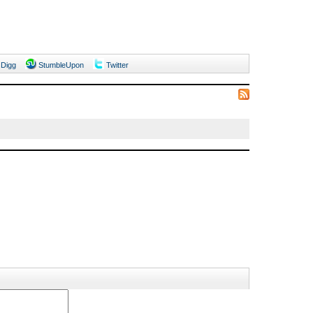
Digg
StumbleUpon
Twitter