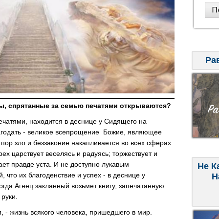
Ра
ны, спрятанные за семью печатями открываются?
ечатями, находится в деснице у Сидящего на
лагодать - великое всепрощение Божие, являющее
 пор зло и беззаконие накапливается во всех сферах
грех царствует веселясь и радуясь; торжествует и
ает правде уста. И не доступно лукавым
Не К
 что их благоденствие и успех - в деснице у
Н
когда Агнец закланный возьмет книгу, запечатанную
 руки.
 - жизнь всякого человека, пришедшего в мир.