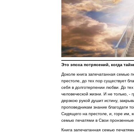
Это эпоха потрясений, когда тай
Доколе книга запечатанная семью п
престоле, до тех пор существует б
cебя в долготерпении любви. До тех
человеческой жизни. И не только, - 
дерзкою рукой душит истину, закрыв
проповедникам знание благодати той,
Сидящего на престоле, и, горе им, 
семью печатями в Свои пронзенные
Книга запечатанная семью печатями,