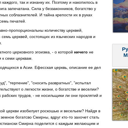
л каждого, так и изнанку их. Поэтому и накопилось в
нига запечатана. Сила у беззаконников, богатство у
тных соблазнителей. И тайна крепости их в руках
семь печатей.
авно-пропорциональны количеству церквей,
 семь церквей, состоящих из языческих народов и
.
Ру
тного церковного эгоизма, - о которой
ничего
не
М
и к семи церквам.
ходящихся в Асии. Ефесскaя церквь, описание ее дел
труд", "терпение", "сносить развратных", "испытал
тельствуют o легкости жизни, o богатстве и веселии?
х рабских трудов, - нe носильщики ли oни проклятий и
ой церкви изобилует роскошью и весельем? Найдя в
земное богатсво Смирны, вдруг кто-то захочет стать
истиански Смирнa поделится c каждым желающим и