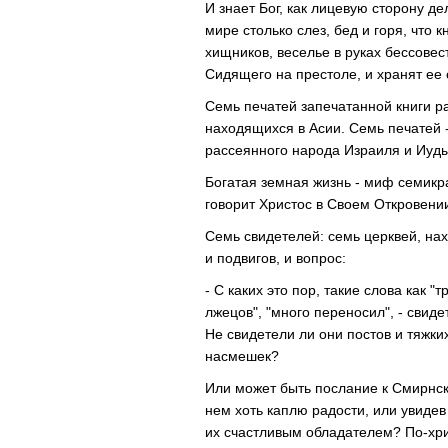
И знает Бог, как лицевую сторону де
мире столько слез, бед и горя, что к
хищников, веселье в руках бессовес
Сидящего на престоле, и хранят ee 
Семь печатей запечатанной книги р
находящихся в Асии. Семь печатей -
рассеянного народа Израиля и Иуды
Богатая земная жизнь - миф семикра
говорит Христос в Своем Откровени
Cемь свидетелей: семь церквей, на
и подвигов, и вопрос:
- С каких это пор, такие слова как "
лжецов", "много переносил", - свиде
Не свидетели ли они постов и тяжки
насмешек?
Или может быть послание к Смирнск
нем хоть каплю радости, или увидев 
их счастливым обладателем? По-хр